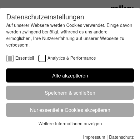
Datenschutzeinstellungen
Auf unserer Webseite werden Cookies verwendet. Einige davon
werden zwingend benötigt, während es uns andere
ermöglichen, Ihre Nutzererfahrung auf unserer Webseite zu
verbessern.
Essentiell
Analytics & Performance
Alle akzeptieren
Nebenjob
Speichern & schließen
Kontaktanfrage zu
Art der Anfrage
Nur essentielle Cookies akzeptieren
Weitere Informationen anzeigen
Essentiell
Ihre Daten
Essentielle Cookies werden für grundlegende Funktionen der
Impressum
|
Datenschutz