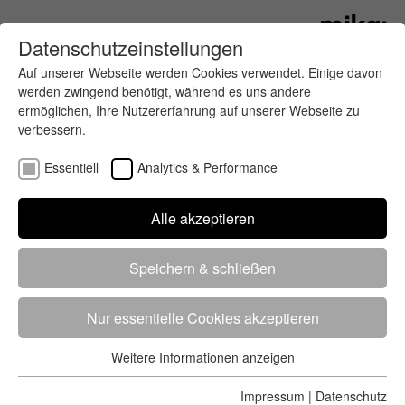
Datenschutzeinstellungen
Auf unserer Webseite werden Cookies verwendet. Einige davon
werden zwingend benötigt, während es uns andere
ermöglichen, Ihre Nutzererfahrung auf unserer Webseite zu
verbessern.
Essentiell
Analytics & Performance
Weltklasse am Start
Alle akzeptieren
Am 7. April blickt die Halbmarathonwelt nach
Speichern & schließen
Berlin, wo einer der bedeutendsten
Halbmarathons weltweit seine 39. Auflage feiert.
Nur essentielle Cookies akzeptieren
Der GENERALI BERLINER HALBMARATHON, seit
Weitere Informationen anzeigen
Jahren der mit Abstand größte deutsche
Essentiell
Halbmarathon, verzeichnet in diesem Jahr die
Essentielle Cookies werden für grundlegende Funktionen der
Impressum
|
Datenschutz