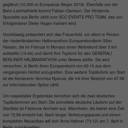
Anbieter
mika-timing.de
geglänzt (10.000-m-Europacup-Sieger 2018). Ebenfalls von der
Name
_pk_id#
Bahn-Leichtathletik kommt Fabian Clarkson. Der Hindernis-
Laufzeit
1 Monat
Spezialist aus Berlin zählt zum SCC EVENTS PRO TEAM, das von
Anbieter
hk-net.de
Erfolgstrainer Dieter Hogen trainiert wird.
Speichert den Zustimmungsstatus des
Zweck
Benutzers für Cookies auf der aktuellen
Hochklassig präsentiert sich das Frauenfeld, vor allem in Person
Laufzeit
1 Jahr
Domäne.
der niederländischen Halbmarathon-Europarekordlerin Sifan
Hassan, die im Februar in Monaco einen Weltrekord über 5 km
Erfasst Statistiken über Besuche des
aufstellte (14:44) und damit ihre Topform für den GENERALI
Benutzers auf der Website, wie z. B. die
BERLINER HALBMARATHON unter Beweis stellte. Sie wird
Zweck
Anzahl der Besuche, durchschnittliche
versuchen, in Berlin ihren Europarekord von 65:15 aus dem
Verweildauer auf der Website und welche
vergangenen Herbst anzugreifen. Eine weitere Topläuferin am Start
Seiten gelesen wurden.
ist die Kenianerin Veronica Nyaruai, die mit ihrer Bestzeit von 67:58
zur internationalen Spitze zählt.
Name
MATOMO_SESSID
Um respektable Ergebnisse bemühen sich die zwei deutschen
Topläuferinnen am Start: Die schnellste deutsche Läuferin auf der
Anbieter
stats.hk-net.de
Startliste ist Fabienne Amrhein aus Mannheim, die bisher eine Zeit
von 72:56 erreicht hat. Nach langer Verletzungspause und einem
Laufzeit
Session
kompletten Neuaufbau will sich Anna Hahner (73:12) am 7. April in
Berlin zurückmelden.