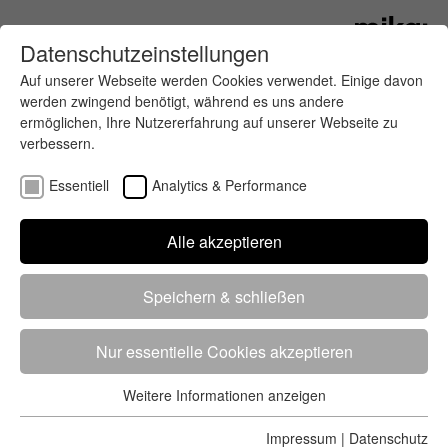
Datenschutzeinstellungen
Auf unserer Webseite werden Cookies verwendet. Einige davon
werden zwingend benötigt, während es uns andere
ermöglichen, Ihre Nutzererfahrung auf unserer Webseite zu
verbessern.
Essentiell
Analytics & Performance
Finde deinen letzten oder nächsten
Alle akzeptieren
Wettkampf
Speichern & schließen
Nur essentielle Cookies akzeptieren
Weitere Informationen anzeigen
Essentiell
5284 Treffer
von 5352 Veranstaltungen
-
Alle
Essentielle Cookies werden für grundlegende Funktionen der
Impressum
|
Datenschutz