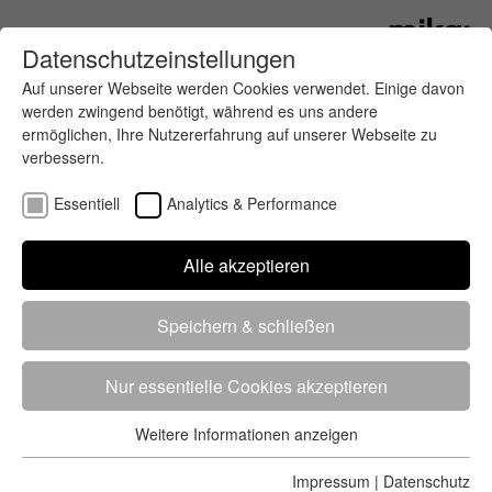
Datenschutzeinstellungen
Auf unserer Webseite werden Cookies verwendet. Einige davon
werden zwingend benötigt, während es uns andere
ermöglichen, Ihre Nutzererfahrung auf unserer Webseite zu
verbessern.
Essentiell
Analytics & Performance
Finde deinen letzten oder nächsten
Alle akzeptieren
Wettkampf
Speichern & schließen
Nur essentielle Cookies akzeptieren
Weitere Informationen anzeigen
Essentiell
5284 Treffer
von 5352 Veranstaltungen
-
Alle
Essentielle Cookies werden für grundlegende Funktionen der
Impressum
|
Datenschutz