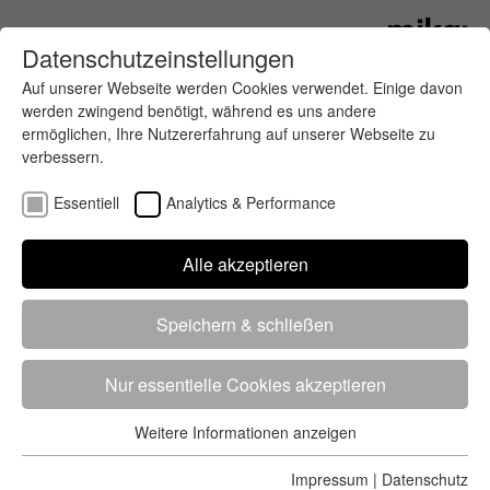
Datenschutzeinstellungen
Auf unserer Webseite werden Cookies verwendet. Einige davon
werden zwingend benötigt, während es uns andere
ermöglichen, Ihre Nutzererfahrung auf unserer Webseite zu
verbessern.
Essentiell
Analytics & Performance
Finde deinen letzten oder nächsten
Alle akzeptieren
Wettkampf
Speichern & schließen
Nur essentielle Cookies akzeptieren
Weitere Informationen anzeigen
Essentiell
5284 Treffer
von 5352 Veranstaltungen
-
Alle
Essentielle Cookies werden für grundlegende Funktionen der
Impressum
|
Datenschutz