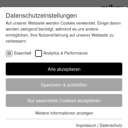
Datenschutzeinstellungen
Auf unserer Webseite werden Cookies verwendet. Einige davon
werden zwingend benötigt, während es uns andere
ermöglichen, Ihre Nutzererfahrung auf unserer Webseite zu
verbessern.
Essentiell
Analytics & Performance
Finde deinen letzten oder nächsten
Alle akzeptieren
Wettkampf
Speichern & schließen
Nur essentielle Cookies akzeptieren
Weitere Informationen anzeigen
Essentiell
5284 Treffer
von 5352 Veranstaltungen
-
Alle
Essentielle Cookies werden für grundlegende Funktionen der
Impressum
|
Datenschutz