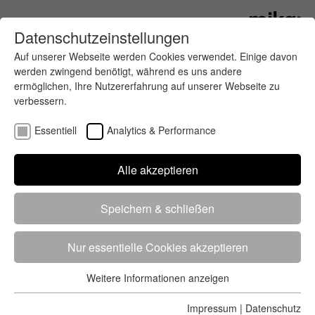
Datenschutzeinstellungen
Auf unserer Webseite werden Cookies verwendet. Einige davon
werden zwingend benötigt, während es uns andere
ermöglichen, Ihre Nutzererfahrung auf unserer Webseite zu
verbessern.
Essentiell
Analytics & Performance
Finde deinen letzten oder nächsten
Alle akzeptieren
Wettkampf
Speichern & schließen
Nur essentielle Cookies akzeptieren
Weitere Informationen anzeigen
Essentiell
5284 Treffer
von 5352 Veranstaltungen
-
Alle
Essentielle Cookies werden für grundlegende Funktionen der
Impressum
|
Datenschutz