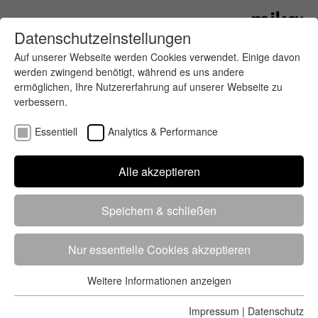
Datenschutzeinstellungen
Auf unserer Webseite werden Cookies verwendet. Einige davon
werden zwingend benötigt, während es uns andere
ermöglichen, Ihre Nutzererfahrung auf unserer Webseite zu
verbessern.
Essentiell
Analytics & Performance
Finde deinen letzten oder nächsten
Alle akzeptieren
Wettkampf
Speichern & schließen
Nur essentielle Cookies akzeptieren
Weitere Informationen anzeigen
Essentiell
5284 Treffer
von 5352 Veranstaltungen
-
Alle
Essentielle Cookies werden für grundlegende Funktionen der
Impressum
|
Datenschutz