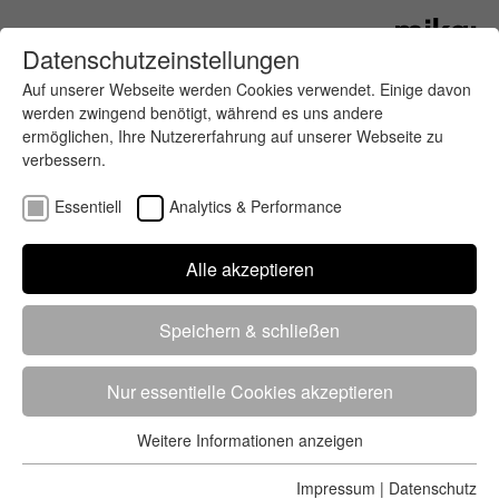
Datenschutzeinstellungen
Auf unserer Webseite werden Cookies verwendet. Einige davon
werden zwingend benötigt, während es uns andere
ermöglichen, Ihre Nutzererfahrung auf unserer Webseite zu
verbessern.
Essentiell
Analytics & Performance
Finde deinen letzten oder nächsten
Alle akzeptieren
Wettkampf
Speichern & schließen
Nur essentielle Cookies akzeptieren
Weitere Informationen anzeigen
Essentiell
5284 Treffer
von 5352 Veranstaltungen
-
Alle
Essentielle Cookies werden für grundlegende Funktionen der
Impressum
|
Datenschutz