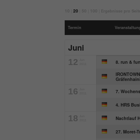
10
20
50
100
|
|
|
|
Ergebnisse pro Seit
Termin
Veranstaltung
Juni
12
Jun
8. run & fu
2011
IRONTOWN T
Gräfenhaini
16
Jun
7. Wochens
2011
4. HRS Bu
18
Jun
Nachtlauf 
2011
27. Moret-T