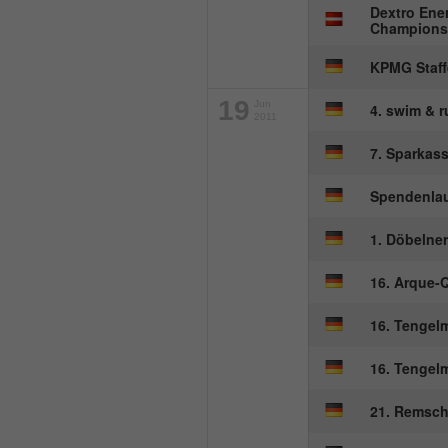
Dextro Ener
Championsh
KPMG Staffe
19
Jun
4. swim & 
2011
7. Sparkas
Spendenlau
1. Döbelne
16. Arque-
16. Tengel
16. Tengel
21. Remsche