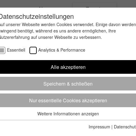
ungen
News
Events
Datenschutzeinstellungen
Auf unserer Webseite werden Cookies verwendet. Einige davon werden
zwingend benötigt, während es uns andere ermöglichen, Ihre
Nutzererfahrung auf unserer Webseite zu verbessern.
Essentiell
Analytics & Performance
Alle akzeptieren
Speichern & schließen
Nur essentielle Cookies akzeptieren
Weitere Informationen anzeigen
Essentiell
Essentielle Cookies werden für grundlegende Funktionen der
Impressum
|
Datenschut
Webseite benötigt. Dadurch ist gewährleistet, dass die Webseite