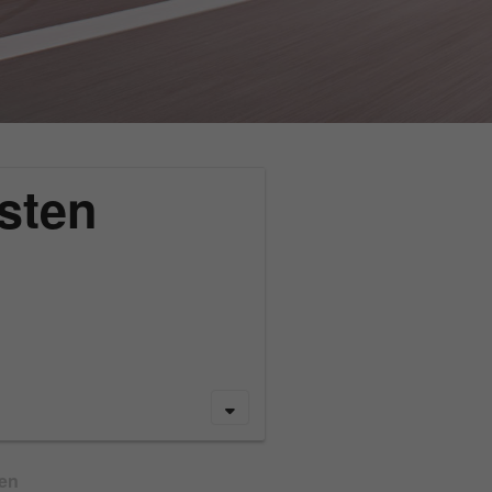
sten
gen