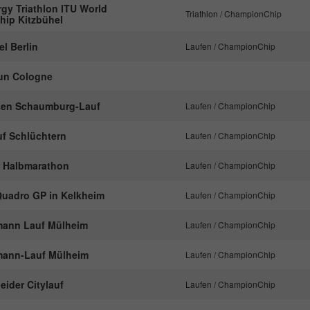
nachzuverfolgen.
gy Triathlon ITU World
Triathlon / ChampionChip
ip Kitzbühel
l Berlin
Laufen / ChampionChip
Name
_ga
run Cologne
Anbieter
Google Analytics
sen Schaumburg-Lauf
Laufen / ChampionChip
Laufzeit
2 Jahre
f Schlüchtern
Laufen / ChampionChip
Dieses Cookie wird von Google Analytics
installiert. Das Cookie wird verwendet, um
r Halbmarathon
Laufen / ChampionChip
Besucher-, Sitzungs- und Kampagnendaten zu
berechnen und die Nutzung der Website für den
Quadro GP in Kelkheim
Laufen / ChampionChip
Zweck
Analysebericht der Website zu verfolgen. Die
Cookies speichern Informationen anonym und
mann Lauf Mülheim
Laufen / ChampionChip
weisen eine randoly generierte Nummer zu, um
eindeutige Besucher zu identifizieren.
mann-Lauf Mülheim
Laufen / ChampionChip
ider Citylauf
Laufen / ChampionChip
Name
_gid