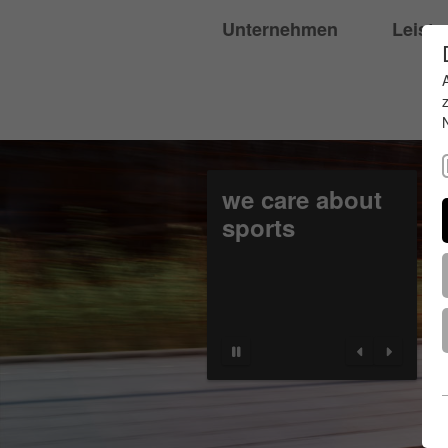
Unternehmen
Leist
we care about
sports