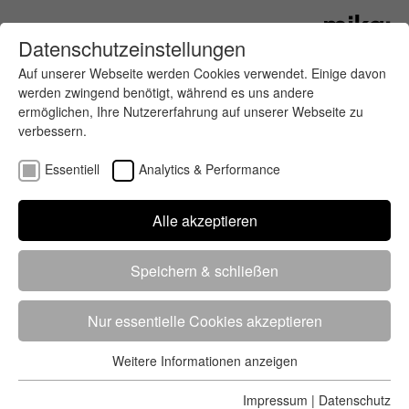
Datenschutzeinstellungen
Auf unserer Webseite werden Cookies verwendet. Einige davon
werden zwingend benötigt, während es uns andere
ermöglichen, Ihre Nutzererfahrung auf unserer Webseite zu
verbessern.
Essentiell
Analytics & Performance
Finde deinen letzten oder nächsten
Alle akzeptieren
Wettkampf
Speichern & schließen
Nur essentielle Cookies akzeptieren
Weitere Informationen anzeigen
Essentiell
5284 Treffer
von 5352 Veranstaltungen
-
Alle
Essentielle Cookies werden für grundlegende Funktionen der
Impressum
|
Datenschutz