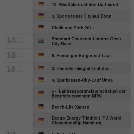
Anbieter
mika-timing.de
10. Westfalentriathlon Dortmund
Name
_pk_id#
Laufzeit
1 Monat
3. Sportpartner Citylauf Bonn
Anbieter
hk-net.de
Speichert den Zustimmungsstatus des
Challenge Roth 2011
Zweck
Benutzers für Cookies auf der aktuellen
Laufzeit
1 Jahr
14
Standard Chartered London Great
Jul
Domäne.
2011
City Race
Erfasst Statistiken über Besuche des
15
Jul
6. Freiberger Bürgerfest-Lauf
Benutzers auf der Website, wie z. B. die
2011
Zweck
Anzahl der Besuche, durchschnittliche
16
Jul
3. Hennefer Siegtal Triathlon
Verweildauer auf der Website und welche
2011
Seiten gelesen wurden.
4. Sparkassen-City-Lauf Unna
57. Landessportmeisterschaften der
Berufsfeuerwehren NRW
Name
MATOMO_SESSID
Beach-Life Xanten
Anbieter
stats.hk-net.de
Dextro Energy Triathlon ITU World
Championship Hamburg
Laufzeit
Session
Jul