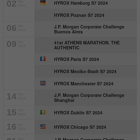
Anbieter
mika-timing.de
02
Nov
HYROX Hamburg S7 2024
2024
Name
_pk_id#
Laufzeit
1 Monat
HYROX Poznan S7 2024
Anbieter
hk-net.de
06
J.P. Morgan Corporate Challenge
Nov
Speichert den Zustimmungsstatus des
2024
Buenos Aires
Zweck
Benutzers für Cookies auf der aktuellen
Laufzeit
1 Jahr
09
Domäne.
41st ATHENS MARATHON. THE
Nov
2024
AUTHENTIC
Erfasst Statistiken über Besuche des
Benutzers auf der Website, wie z. B. die
HYROX Paris S7 2024
Zweck
Anzahl der Besuche, durchschnittliche
HYROX Mexiko-Stadt S7 2024
Verweildauer auf der Website und welche
Seiten gelesen wurden.
HYROX Manchester S7 2024
14
J.P. Morgan Corporate Challenge
Nov
2024
Shanghai
Name
MATOMO_SESSID
15
Nov
HYROX Dublin S7 2024
Anbieter
stats.hk-net.de
2024
16
Nov
HYROX Chicago S7 2024
Laufzeit
Session
2024
J.P. Morgan Corporate Challenge
Nov