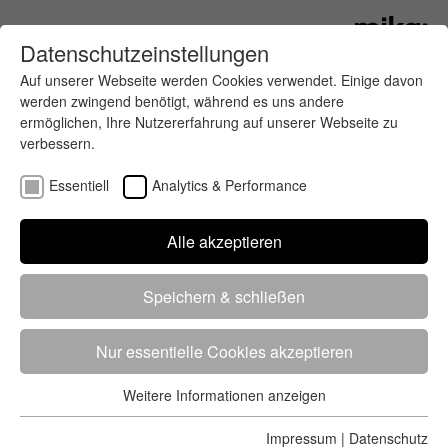
Datenschutzeinstellungen
Auf unserer Webseite werden Cookies verwendet. Einige davon
werden zwingend benötigt, während es uns andere
ermöglichen, Ihre Nutzererfahrung auf unserer Webseite zu
verbessern.
Essentiell
Analytics & Performance
Finde deinen letzten oder nächsten
Alle akzeptieren
Wettkampf
Speichern & schließen
Nur essentielle Cookies akzeptieren
Weitere Informationen anzeigen
Essentiell
5284 Treffer
von 5352 Veranstaltungen
-
Alle
Essentielle Cookies werden für grundlegende Funktionen der
Impressum
|
Datenschutz