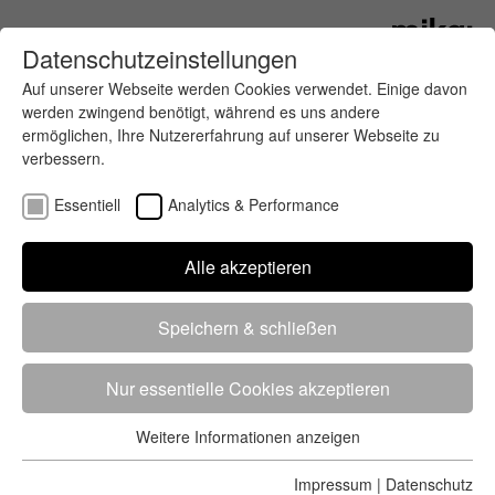
Datenschutzeinstellungen
Auf unserer Webseite werden Cookies verwendet. Einige davon
werden zwingend benötigt, während es uns andere
ermöglichen, Ihre Nutzererfahrung auf unserer Webseite zu
verbessern.
Essentiell
Analytics & Performance
Finde deinen letzten oder nächsten
Alle akzeptieren
Wettkampf
Speichern & schließen
Nur essentielle Cookies akzeptieren
Weitere Informationen anzeigen
Essentiell
5284 Treffer
von 5352 Veranstaltungen
-
Alle
Essentielle Cookies werden für grundlegende Funktionen der
Impressum
|
Datenschutz