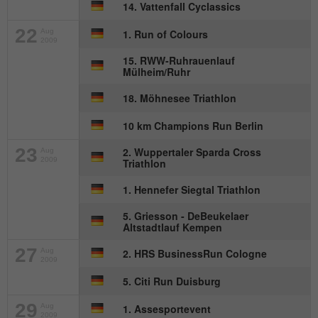
Anbieter
mika-timing.de
14. Vattenfall Cyclassics
Name
_pk_id#
22
Laufzeit
1 Monat
Aug
1. Run of Colours
2009
Anbieter
hk-net.de
15. RWW-Ruhrauenlauf
Speichert den Zustimmungsstatus des
Mülheim/Ruhr
Zweck
Benutzers für Cookies auf der aktuellen
Laufzeit
1 Jahr
Domäne.
18. Möhnesee Triathlon
Erfasst Statistiken über Besuche des
10 km Champions Run Berlin
Benutzers auf der Website, wie z. B. die
Zweck
Anzahl der Besuche, durchschnittliche
23
2. Wuppertaler Sparda Cross
Aug
2009
Triathlon
Verweildauer auf der Website und welche
Seiten gelesen wurden.
1. Hennefer Siegtal Triathlon
5. Griesson - DeBeukelaer
Altstadtlauf Kempen
Name
MATOMO_SESSID
27
Aug
2. HRS BusinessRun Cologne
Anbieter
stats.hk-net.de
2009
5. Citi Run Duisburg
Laufzeit
Session
29
Aug
1. Assesportevent
2009