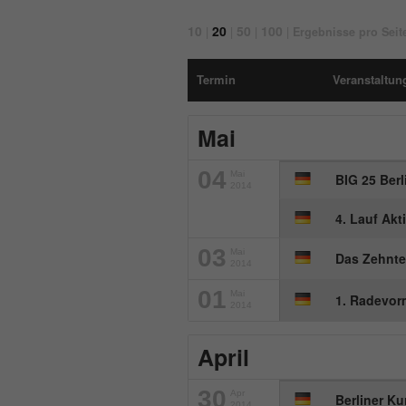
10
20
50
100
|
|
|
|
Ergebnisse pro Seit
Termin
Veranstaltung
Mai
04
Mai
BIG 25 Berl
2014
4. Lauf Akt
03
Mai
Das Zehnte
2014
01
Mai
1. Radevor
2014
April
30
Apr
Berliner Ku
2014