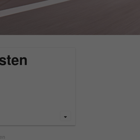
sten
gen