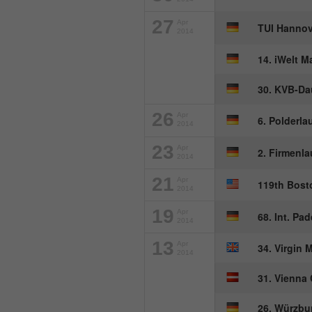
27
Apr
TUI Hannov
2014
14. iWelt 
30. KVB-Dau
26
Apr
6. Polderla
2014
23
Apr
2. Firmenl
2014
21
Apr
119th Bost
2014
19
Apr
68. Int. Pa
2014
13
Apr
34. Virgin
2014
31. Vienna
26. Würzbu