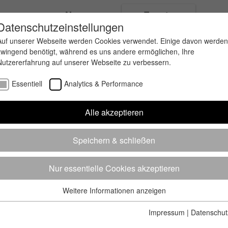
ungen
News
Events
Datenschutzeinstellungen
Auf unserer Webseite werden Cookies verwendet. Einige davon werden
zwingend benötigt, während es uns andere ermöglichen, Ihre
Nutzererfahrung auf unserer Webseite zu verbessern.
Essentiell
Analytics & Performance
Alle akzeptieren
Speichern & schließen
Nur essentielle Cookies akzeptieren
Weitere Informationen anzeigen
Essentiell
Essentielle Cookies werden für grundlegende Funktionen der
Impressum
|
Datenschut
Webseite benötigt. Dadurch ist gewährleistet, dass die Webseite