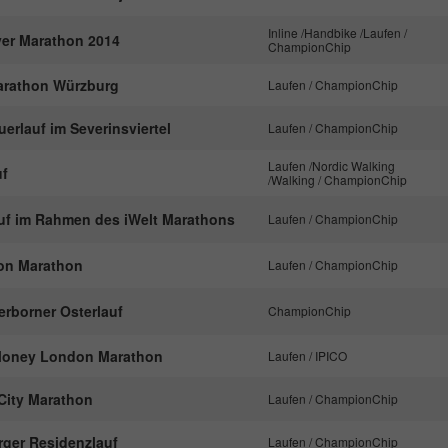
nachzuverfolgen.
Inline /Handbike /Laufen /
er Marathon 2014
ChampionChip
Name
_ga
Marathon Würzburg
Laufen / ChampionChip
Anbieter
Google Analytics
erlauf im Severinsviertel
Laufen / ChampionChip
Laufen /Nordic Walking
Laufzeit
2 Jahre
uf
/Walking / ChampionChip
Dieses Cookie wird von Google Analytics
auf im Rahmen des iWelt Marathons
Laufen / ChampionChip
installiert. Das Cookie wird verwendet, um
Besucher-, Sitzungs- und Kampagnendaten zu
on Marathon
Laufen / ChampionChip
berechnen und die Nutzung der Website für den
Zweck
Analysebericht der Website zu verfolgen. Die
derborner Osterlauf
ChampionChip
Cookies speichern Informationen anonym und
weisen eine randoly generierte Nummer zu, um
 Money London Marathon
Laufen / IPICO
eindeutige Besucher zu identifizieren.
 City Marathon
Laufen / ChampionChip
Name
_gid
rger Residenzlauf
Laufen / ChampionChip