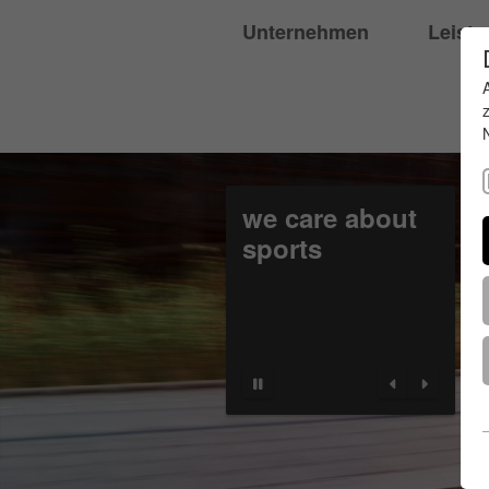
Unternehmen
Leist
we care about
sports