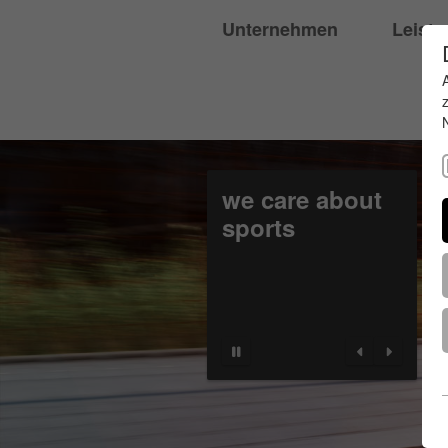
Unternehmen
Leist
we care about
sports