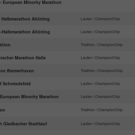
- European Minority Marathon
nachzuverfolgen.
O Halbmarathon Altötting
Laufen / ChampionChip
Name
_ga
O-Halbmarathon Altötting
Laufen / ChampionChip
Anbieter
Google Analytics
athlon
Triathlon / ChampionChip
Laufzeit
2 Jahre
utscher Marathon Halle
Laufen / ChampionChip
Dieses Cookie wird von Google Analytics
tlon Bremerhaven
Triathlon / ChampionChip
installiert. Das Cookie wird verwendet, um
Besucher-, Sitzungs- und Kampagnendaten zu
f Schmiedefeld
Laufen / ChampionChip
berechnen und die Nutzung der Website für den
Zweck
Analysebericht der Website zu verfolgen. Die
European Minority Marathon
Laufen / ChampionChip
Cookies speichern Informationen anonym und
weisen eine randoly generierte Nummer zu, um
lon
Triathlon / ChampionChip
eindeutige Besucher zu identifizieren.
h Gladbacher Stadtlauf
Laufen / ChampionChip
Name
_gid