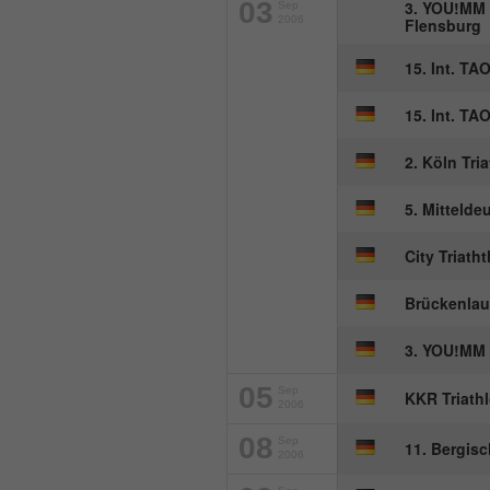
03
3. YOU!MM 
Sep
2006
Flensburg
15. Int. TA
15. Int. TA
2. Köln Tri
5. Mittelde
City Triath
Brückenlau
3. YOU!MM 
05
Sep
KKR Triath
2006
08
Sep
11. Bergisc
2006