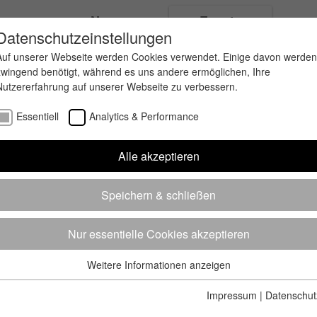
ungen
News
Events
Datenschutzeinstellungen
Auf unserer Webseite werden Cookies verwendet. Einige davon werden
zwingend benötigt, während es uns andere ermöglichen, Ihre
Nutzererfahrung auf unserer Webseite zu verbessern.
Essentiell
Analytics & Performance
Alle akzeptieren
Speichern & schließen
Nur essentielle Cookies akzeptieren
Weitere Informationen anzeigen
Essentiell
Essentielle Cookies werden für grundlegende Funktionen der
Impressum
|
Datenschut
Webseite benötigt. Dadurch ist gewährleistet, dass die Webseite