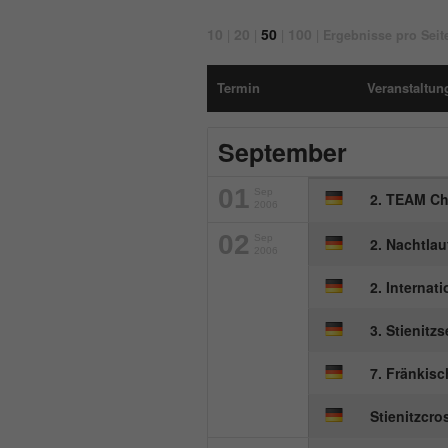
10
20
50
100
|
|
|
|
Ergebnisse pro Seit
Termin
Veranstaltung
September
01
Sep
2. TEAM Ch
2006
02
Sep
2. Nachtla
2006
2. Internat
3. Stienitz
7. Fränkis
Stienitzcro