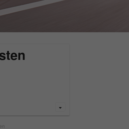
sten
gen