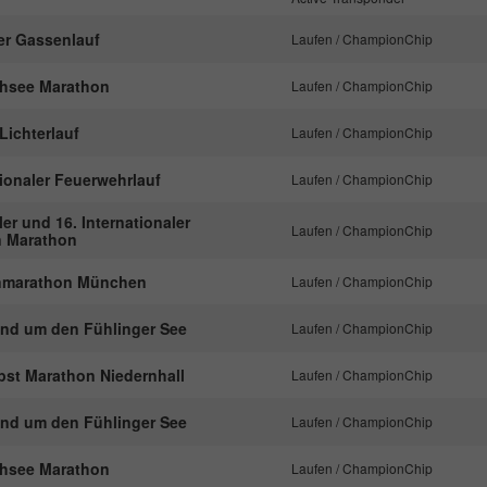
Laufzeit
1 Minute
er Gassenlauf
Laufen / ChampionChip
Dies ist ein von Google Analytics gesetztes
Cookie. Es wird verwendet, um die von Google
hsee Marathon
Laufen / ChampionChip
Zweck
auf Websites mit hohem Traffic-Aufkommen
aufgezeichnete Datenmenge zu begrenzen.
 Lichterlauf
Laufen / ChampionChip
tionaler Feuerwehrlauf
Laufen / ChampionChip
ler und 16. Internationaler
Laufen / ChampionChip
n Marathon
nmarathon München
Laufen / ChampionChip
und um den Fühlinger See
Laufen / ChampionChip
pst Marathon Niedernhall
Laufen / ChampionChip
und um den Fühlinger See
Laufen / ChampionChip
hsee Marathon
Laufen / ChampionChip