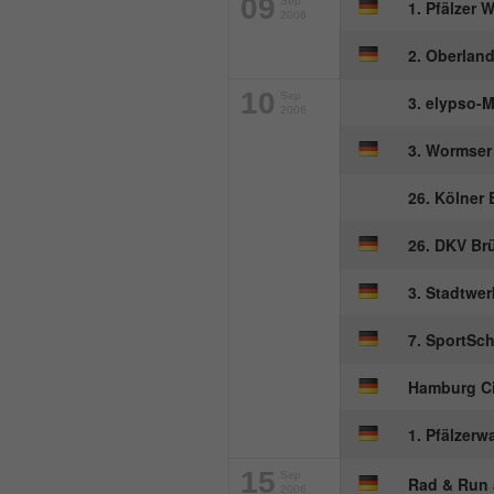
09
Sep
1. Pfälzer
2006
2. Oberlan
10
Sep
3. elypso-
2006
3. Wormser
26. Kölner 
26. DKV Br
3. Stadtwer
7. SportSch
Hamburg C
1. Pfälzer
15
Sep
Rad & Run
2006