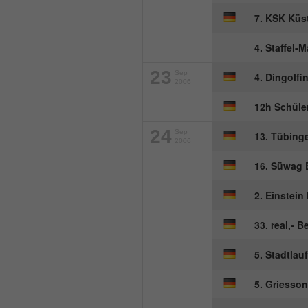
7. KSK Küs
4. Staffel-
23
Sep
4. Dingolf
2006
12h Schüler
24
Sep
13. Tübinge
2006
16. Süwag 
2. Einstei
33. real,- 
5. Stadtlau
5. Griesson