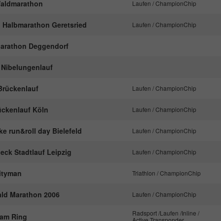
 Waldmarathon
Laufen / ChampionChip
Anbieter
Google Analytics
d Halbmarathon Geretsried
Laufen / ChampionChip
Laufzeit
1 Tag
Marathon Deggendorf
Dieses Cookie wird von Google Analytics
 Nibelungenlauf
installiert. Das Cookie wird verwendet, um
Informationen darüber zu speichern, wie
Brückenlauf
Laufen / ChampionChip
Besucher eine Website nutzen, und hilft bei der
Zweck
Erstellung eines Analyseberichts darüber, wie es
ückenlauf Köln
Laufen / ChampionChip
der Website geht. Die erhobenen Daten
umfassen die Anzahl der Besucher, die Quelle,
ke run&roll day Bielefeld
Laufen / ChampionChip
aus der sie stammen, und die Seiten in
anonymisierter Form.
eck Stadtlauf Leipzig
Laufen / ChampionChip
ityman
Triathlon / ChampionChip
Name
_gat_UA-57168244-1
wald Marathon 2006
Laufen / ChampionChip
Anbieter
Google Analytics
Radsport /Laufen /Inline /
 am Ring
Active Transponder