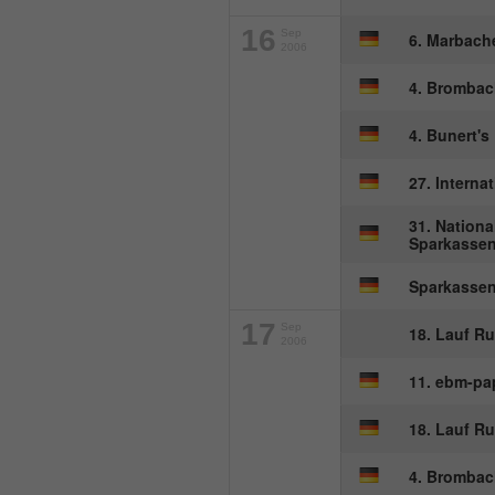
16
Sep
6. Marbach
2006
4. Brombac
4. Bunert's
27. Interna
31. Nationa
Sparkasse
Sparkasse
17
Sep
18. Lauf R
2006
11. ebm-pa
18. Lauf R
4. Brombac