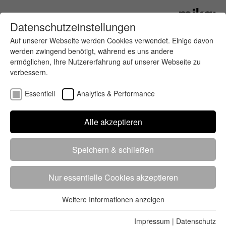
Datenschutzeinstellungen
Auf unserer Webseite werden Cookies verwendet. Einige davon
werden zwingend benötigt, während es uns andere
ermöglichen, Ihre Nutzererfahrung auf unserer Webseite zu
verbessern.
Essentiell
Analytics & Performance
Finde deinen letzten oder nächsten
Alle akzeptieren
Wettkampf
Speichern & schließen
Nur essentielle Cookies akzeptieren
Weitere Informationen anzeigen
Essentiell
5284 Treffer
von 5352 Veranstaltungen
-
Alle
Essentielle Cookies werden für grundlegende Funktionen der
Impressum
|
Datenschutz