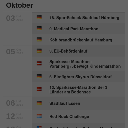
Oktober
Name
_gat_UA-57168244-1
03
Okt
18. SportScheck Stadtlauf Nürnberg
Anbieter
Google Analytics
2013
9. Medical Park Marathon
Laufzeit
1 Minute
Köhlbrandbrückenlauf Hamburg
Dies ist ein von Google Analytics
05
Okt
3. EU-Behördenlauf
gesetztes Cookie. Es wird verwendet, um
2013
Zweck
die von Google auf Websites mit hohem
Sparkasse-Marathon -
Traffic-Aufkommen aufgezeichnete
Vorarlberg>>bewegt Kindermarathon
Datenmenge zu begrenzen.
6. Firefighter Skyrun Düsseldorf
13. Sparkasse-Marathon der 3
Länder am Bodensee
06
Okt
Stadtlauf Essen
2013
12
Okt
Red Rock Challenge
2013
Okt