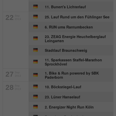
Wird von Matomo genutzt, um
11. Bunert's Lichterlauf
Zweck
Seitenabrufe des Besuchers während der
Sitzung nachzuverfolgen.
22
Sep
25. Lauf Rund um den Fühlinger See
2013
6. RUN ums Rantumbecken
Name
_ga
23. ZEAG Energie Heuchelberglauf
Leingarten
Anbieter
Google Analytics
Stadtlauf Braunschweig
Laufzeit
2 Jahre
11. Sparkassen Staffel-Marathon
Sprockhövel
Dieses Cookie wird von Google Analytics
installiert. Das Cookie wird verwendet, um
27
1. Bike & Run powered by SBK
Sep
2013
Paderborn
Besucher-, Sitzungs- und
Kampagnendaten zu berechnen und die
28
Sep
10. Böckstiegel-Lauf
Nutzung der Website für den
2013
Zweck
Analysebericht der Website zu verfolgen.
23. Lüner Hanselauf
Die Cookies speichern Informationen
anonym und weisen eine randoly
2. Energizer Night Run Köln
generierte Nummer zu, um eindeutige