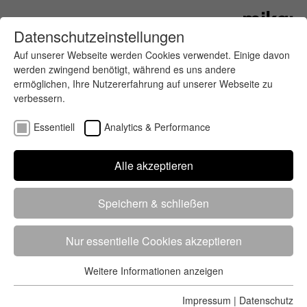
Datenschutzeinstellungen
Auf unserer Webseite werden Cookies verwendet. Einige davon
werden zwingend benötigt, während es uns andere
ermöglichen, Ihre Nutzererfahrung auf unserer Webseite zu
verbessern.
Essentiell
Analytics & Performance
Finde deinen letzten oder nächsten
Alle akzeptieren
Wettkampf
Speichern & schließen
Nur essentielle Cookies akzeptieren
Weitere Informationen anzeigen
Essentiell
5284 Treffer
von 5352 Veranstaltungen
-
Alle
Essentielle Cookies werden für grundlegende Funktionen der
Impressum
|
Datenschutz