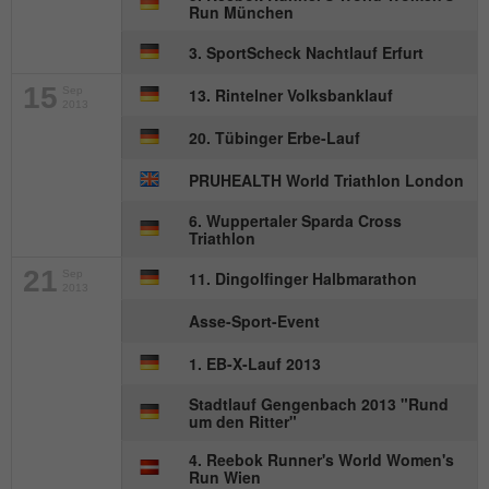
Anbieter
mika-timing.de
Run München
Name
_pk_id#
Laufzeit
1 Monat
3. SportScheck Nachtlauf Erfurt
Anbieter
hk-net.de
15
Sep
13. Rintelner Volksbanklauf
Speichert den Zustimmungsstatus des
2013
Zweck
Benutzers für Cookies auf der aktuellen
Laufzeit
1 Jahr
20. Tübinger Erbe-Lauf
Domäne.
PRUHEALTH World Triathlon London
Erfasst Statistiken über Besuche des
Benutzers auf der Website, wie z. B. die
6. Wuppertaler Sparda Cross
Zweck
Anzahl der Besuche, durchschnittliche
Triathlon
Verweildauer auf der Website und welche
21
Seiten gelesen wurden.
Sep
11. Dingolfinger Halbmarathon
2013
Asse-Sport-Event
Name
MATOMO_SESSID
1. EB-X-Lauf 2013
Anbieter
stats.hk-net.de
Stadtlauf Gengenbach 2013 "Rund
um den Ritter"
Laufzeit
Session
4. Reebok Runner's World Women's
Run Wien