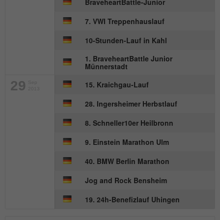
BraveheartBattle-Junior
Besucher zu identifizieren.
7. VWI Treppenhauslauf
Name
_gid
10-Stunden-Lauf in Kahl
1. BraveheartBattle Junior
Anbieter
Google Analytics
Münnerstadt
Laufzeit
1 Tag
29
Sep
15. Kraichgau-Lauf
2013
Dieses Cookie wird von Google Analytics
28. Ingersheimer Herbstlauf
installiert. Das Cookie wird verwendet, um
8. Schneller10er Heilbronn
Informationen darüber zu speichern, wie
Besucher eine Website nutzen, und hilft
9. Einstein Marathon Ulm
bei der Erstellung eines Analyseberichts
Zweck
darüber, wie es der Website geht. Die
40. BMW Berlin Marathon
erhobenen Daten umfassen die Anzahl
der Besucher, die Quelle, aus der sie
Jog and Rock Bensheim
stammen, und die Seiten in
19. 24h-Benefizlauf Uhingen
anonymisierter Form.