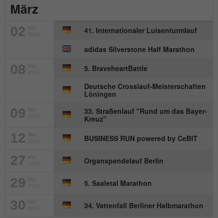
März
02
Mär
41. Internationaler Luisenturmlauf
2014
adidas Silverstone Half Marathon
08
Mär
5. BraveheartBattle
2014
Deutsche Crosslauf-Meisterschaften
Löningen
09
33. Straßenlauf "Rund um das Bayer-
Mär
2014
Kreuz"
12
Mär
BUSINESS RUN powered by CeBIT
2014
27
Mär
Organspendelauf Berlin
2014
29
Mär
5. Saaletal Marathon
2014
30
Mär
34. Vattenfall Berliner Halbmarathon
2014