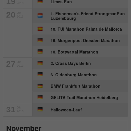
19
Anbieter
mika-timing.de
Limes Run
2013
Name
_pk_id#
20
1. Fisherman's Friend StrongmanRun
Laufzeit
1 Monat
Okt
2013
Luxembourg
Anbieter
hk-net.de
Speichert den Zustimmungsstatus des
10. TUI Marathon Palma de Mallorca
Zweck
Benutzers für Cookies auf der aktuellen
Laufzeit
1 Jahr
Domäne.
15. Morgenpost Dresden Marathon
Erfasst Statistiken über Besuche des
10. Bottwartal Marathon
Benutzers auf der Website, wie z. B. die
Zweck
Anzahl der Besuche, durchschnittliche
27
Okt
2. Cross Days Berlin
2013
Verweildauer auf der Website und welche
Seiten gelesen wurden.
6. Oldenburg Marathon
BMW Frankfurt Marathon
Name
MATOMO_SESSID
GELITA Trail Marathon Heidelberg
Anbieter
stats.hk-net.de
31
Okt
Halloween-Lauf
2013
Laufzeit
Session
November