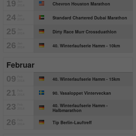
19
Jan
Chevron Houston Marathon
2014
Name
_gat_UA-57168244-1
24
Jan
Standard Chartered Dubai Marathon
2014
Anbieter
Google Analytics
25
Jan
Dirty Race Murr Crossduathlon
2014
Laufzeit
1 Minute
26
Jan
40. Winterlaufserie Hamm - 10km
2014
Dies ist ein von Google Analytics
gesetztes Cookie. Es wird verwendet, um
Februar
Zweck
die von Google auf Websites mit hohem
Traffic-Aufkommen aufgezeichnete
Datenmenge zu begrenzen.
09
Feb
40. Winterlaufserie Hamm - 15km
2014
21
Feb
90. Vasaloppet Vinterveckan
2014
23
40. Winterlaufserie Hamm -
Feb
2014
Halbmarathon
26
Feb
Tip Berlin-Lauftreff
2014