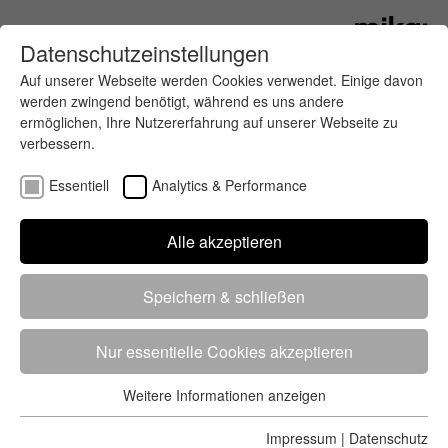
Datenschutzeinstellungen
Auf unserer Webseite werden Cookies verwendet. Einige davon
werden zwingend benötigt, während es uns andere
ermöglichen, Ihre Nutzererfahrung auf unserer Webseite zu
verbessern.
Essentiell
Analytics & Performance
Finde deinen letzten oder nächsten
Alle akzeptieren
Wettkampf
Speichern & schließen
Nur essentielle Cookies akzeptieren
Weitere Informationen anzeigen
Essentiell
5284 Treffer
von 5352 Veranstaltungen
-
Alle
Essentielle Cookies werden für grundlegende Funktionen der
Impressum
|
Datenschutz