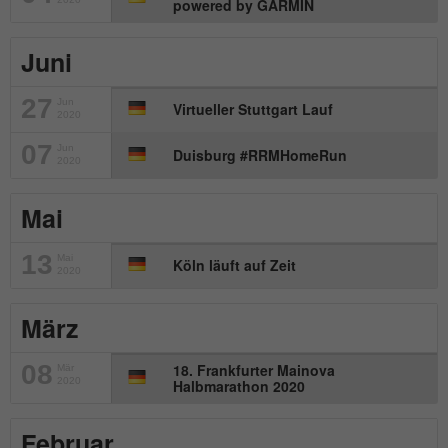
powered by GARMIN
Wird von Matomo genutzt, um
Zweck
Seitenabrufe des Besuchers während der
Sitzung nachzuverfolgen.
Juni
27
Jun
Virtueller Stuttgart Lauf
2020
Name
_ga
07
Jun
Duisburg #RRMHomeRun
2020
Anbieter
Google Analytics
Mai
Laufzeit
2 Jahre
Dieses Cookie wird von Google Analytics
13
Mai
Köln läuft auf Zeit
2020
installiert. Das Cookie wird verwendet, um
Besucher-, Sitzungs- und
März
Kampagnendaten zu berechnen und die
Nutzung der Website für den
Zweck
Analysebericht der Website zu verfolgen.
08
18. Frankfurter Mainova
Mär
2020
Halbmarathon 2020
Die Cookies speichern Informationen
anonym und weisen eine randoly
generierte Nummer zu, um eindeutige
Februar