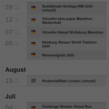
Anbieter
mika-timing.de
29
SodaStream Schlepp-WM 2020
Sep
Name
_pk_id#
2020
(virtuell)
Laufzeit
1 Monat
12
Virtueller ebm-papst Marathon
Anbieter
hk-net.de
Sep
2020
Speichert den Zustimmungsstatus des
Niedernhall
Zweck
Benutzers für Cookies auf der aktuellen
Laufzeit
1 Jahr
07
Sep
Virtueller Hexad Wolfsburg Marathon
Domäne.
2020
Erfasst Statistiken über Besuche des
05
Hamburg Wasser World Triathlon
Sep
2020
Benutzers auf der Website, wie z. B. die
2020
Zweck
Anzahl der Besuche, durchschnittliche
Rennsteigride 2020
Verweildauer auf der Website und welche
Seiten gelesen wurden.
August
Name
MATOMO_SESSID
15
Aug
PrudentialRide London (virtuell)
2020
Anbieter
stats.hk-net.de
Juli
Laufzeit
Session
04
Challenge Women Virtual Run
Jul
2020