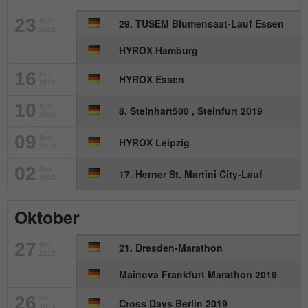
23
Nov
29. TUSEM Blumensaat-Lauf Essen
2019
HYROX Hamburg
16
Nov
HYROX Essen
2019
10
Nov
8. Steinhart500 , Steinfurt 2019
2019
09
Nov
HYROX Leipzig
2019
02
Nov
17. Herner St. Martini City-Lauf
2019
Oktober
27
Okt
21. Dresden-Marathon
2019
Mainova Frankfurt Marathon 2019
26
Okt
Cross Days Berlin 2019
2019