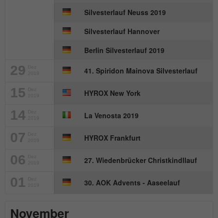
Silvesterlauf Neuss 2019
Name
_gat_UA-57168244-1
Silvesterlauf Hannover
Anbieter
Google Analytics
Berlin Silvesterlauf 2019
Laufzeit
1 Minute
29
Dez
41. Spiridon Mainova Silvesterlauf
2019
Dies ist ein von Google Analytics
gesetztes Cookie. Es wird verwendet, um
15
Dez
HYROX New York
2019
Zweck
die von Google auf Websites mit hohem
Traffic-Aufkommen aufgezeichnete
14
Dez
La Venosta 2019
2019
Datenmenge zu begrenzen.
07
Dez
HYROX Frankfurt
2019
06
Dez
27. Wiedenbrücker Christkindllauf
2019
01
Dez
30. AOK Advents - Aaseelauf
2019
November