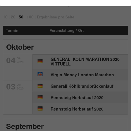
Webseite benötigt. Dadurch ist gewährleistet, dass die
anzeigen
Webseite einwandfrei funktioniert.
10
20
50
100
|
|
|
|
Ergebnisse pro Seite
Cookie-Informationen anzeigen
Name
fe_typo_user
Termin
Veranstaltung / Ort
Anbieter
mika-timing.de
Analytics & Performance
Diese Gruppe beinhaltet alle Skripte für analytisches
Oktober
Laufzeit
Session
Tracking und zugehörige Cookies. Zudem kann es die
allgemeine Performance der Benutzer verbessern.
04
GENERALI KÖLN MARATHON 2020
Okt
Dieses Cookie ist ein Standard-Session-
2020
VIRTUELL
Cookie von TYPO3. Es speichert im Falle
Cookie-Informationen anzeigen
Name
_pk_ses#
eines Benutzer-Logins die Session-ID. So
Virgin Money London Marathon
Zweck
kann der eingeloggte Benutzer
Anbieter
hk-net.de
03
wiedererkannt werden und es wird ihm
Okt
Generali Köhlbrandbrückenlauf
2020
Zugang zu geschützten Bereichen
Laufzeit
1 Tag
Rennsteig Herbstlauf 2020
gewährt.
Wird von Matomo genutzt, um
Rennsteig Herbstlauf 2020
Zweck
Seitenabrufe des Besuchers während der
Name
cookie_optin
Sitzung nachzuverfolgen.
September