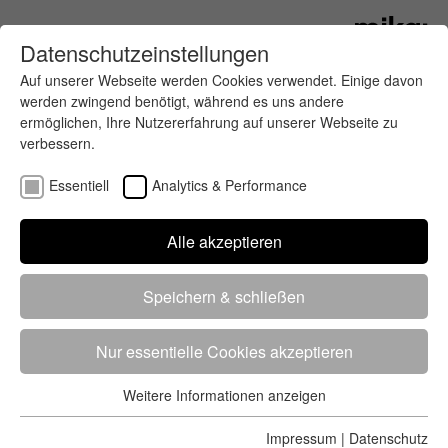
Datenschutzeinstellungen
Auf unserer Webseite werden Cookies verwendet. Einige davon
werden zwingend benötigt, während es uns andere
ermöglichen, Ihre Nutzererfahrung auf unserer Webseite zu
verbessern.
Essentiell
Analytics & Performance
Finde deinen letzten oder nächsten
Alle akzeptieren
Wettkampf
Speichern & schließen
Nur essentielle Cookies akzeptieren
Weitere Informationen anzeigen
Essentiell
5284 Treffer
von 5352 Veranstaltungen
-
Alle
Essentielle Cookies werden für grundlegende Funktionen der
Impressum
|
Datenschutz