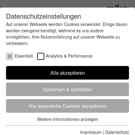
Datenschutzeinstellungen
Auf unserer Webseite werden Cookies verwendet. Einige davon
werden zwingend benötigt, während es uns andere
ermöglichen, Ihre Nutzererfahrung auf unserer Webseite zu
verbessern.
Essentiell
Analytics & Performance
Finde deinen letzten oder nächsten
Alle akzeptieren
Wettkampf
Speichern & schließen
Nur essentielle Cookies akzeptieren
Weitere Informationen anzeigen
Essentiell
5284 Treffer
von 5352 Veranstaltungen
-
Alle
Essentielle Cookies werden für grundlegende Funktionen der
Impressum
|
Datenschutz