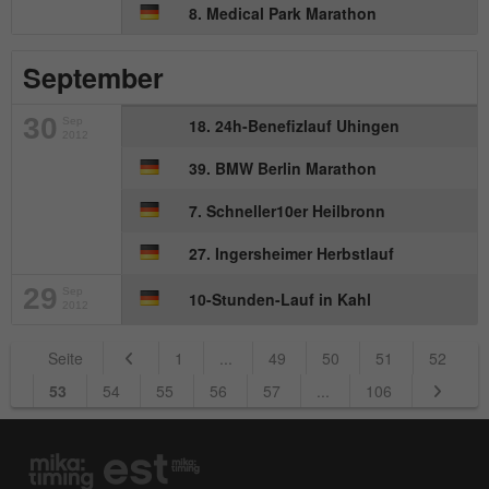
8. Medical Park Marathon
September
30
Sep
18. 24h-Benefizlauf Uhingen
2012
39. BMW Berlin Marathon
7. Schneller10er Heilbronn
27. Ingersheimer Herbstlauf
29
Sep
10-Stunden-Lauf in Kahl
2012
Seite
1
...
49
50
51
52
53
54
55
56
57
...
106