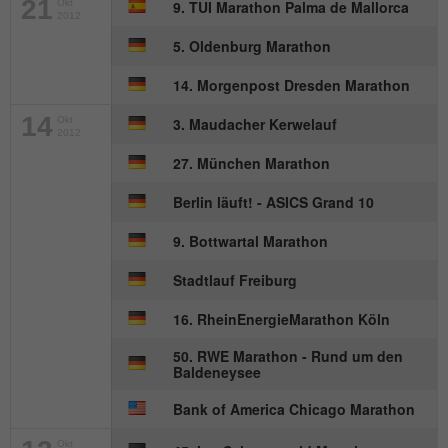
21
Besucher zu identifizieren.
Okt
9. TUI Marathon Palma de Mallorca
2012
5. Oldenburg Marathon
Name
_gid
14. Morgenpost Dresden Marathon
Anbieter
Google Analytics
14
Okt
3. Maudacher Kerwelauf
2012
27. München Marathon
Laufzeit
1 Tag
Berlin läuft! - ASICS Grand 10
Dieses Cookie wird von Google Analytics
installiert. Das Cookie wird verwendet, um
9. Bottwartal Marathon
Informationen darüber zu speichern, wie
Besucher eine Website nutzen, und hilft
Stadtlauf Freiburg
bei der Erstellung eines Analyseberichts
Zweck
16. RheinEnergieMarathon Köln
darüber, wie es der Website geht. Die
erhobenen Daten umfassen die Anzahl
50. RWE Marathon - Rund um den
der Besucher, die Quelle, aus der sie
Baldeneysee
stammen, und die Seiten in
anonymisierter Form.
Bank of America Chicago Marathon
Okt