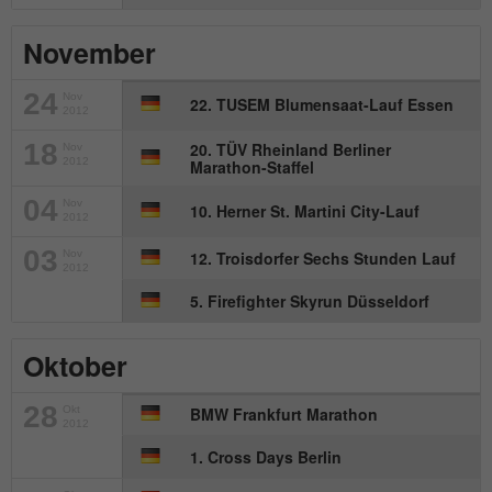
Wird von Matomo genutzt, um
Zweck
Seitenabrufe des Besuchers während der
November
Sitzung nachzuverfolgen.
24
Nov
22. TUSEM Blumensaat-Lauf Essen
2012
Name
_ga
18
20. TÜV Rheinland Berliner
Nov
2012
Marathon-Staffel
Anbieter
Google Analytics
04
Nov
10. Herner St. Martini City-Lauf
2012
Laufzeit
2 Jahre
03
Nov
12. Troisdorfer Sechs Stunden Lauf
2012
Dieses Cookie wird von Google Analytics
5. Firefighter Skyrun Düsseldorf
installiert. Das Cookie wird verwendet, um
Besucher-, Sitzungs- und
Kampagnendaten zu berechnen und die
Oktober
Nutzung der Website für den
Zweck
Analysebericht der Website zu verfolgen.
28
Okt
BMW Frankfurt Marathon
Die Cookies speichern Informationen
2012
anonym und weisen eine randoly
1. Cross Days Berlin
generierte Nummer zu, um eindeutige