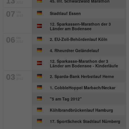
13
45. Int. Schwarzwald Marathon
2012
Name
_gat_UA-57168244-1
07
Okt
Stadtlauf Essen
2012
Anbieter
Google Analytics
12. Sparkassen-Marathon der 3
Länder am Bodensee
Laufzeit
1 Minute
06
Okt
2. EU-Zoll-Behördenlauf Köln
2012
Dies ist ein von Google Analytics
4. Rheurdter Geländelauf
gesetztes Cookie. Es wird verwendet, um
Zweck
die von Google auf Websites mit hohem
12. Sparkasse-Marathon der 3
Länder am Bodensee - Kinderläufe
Traffic-Aufkommen aufgezeichnete
Datenmenge zu begrenzen.
03
Okt
2. Sparda-Bank Herbstlauf Herne
2012
1. CobbleHoppel Marbach/Neckar
"5 am Tag 2012"
Köhlbrandbrückenlauf Hamburg
17. SportScheck Stadtlauf Nürnberg