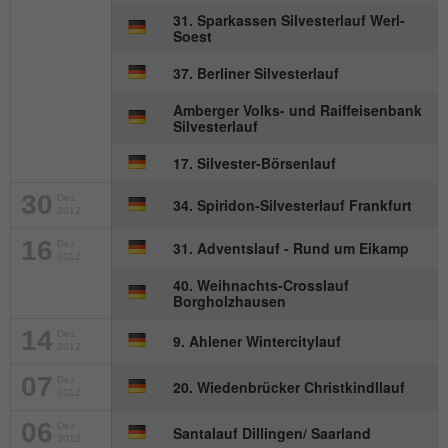
Anbieter
mika-timing.de
31. Sparkassen Silvesterlauf Werl-
Name
_pk_id#
Soest
Laufzeit
1 Monat
37. Berliner Silvesterlauf
Anbieter
hk-net.de
Speichert den Zustimmungsstatus des
Amberger Volks- und Raiffeisenbank
Zweck
Benutzers für Cookies auf der aktuellen
Laufzeit
1 Jahr
Silvesterlauf
Domäne.
17. Silvester-Börsenlauf
Erfasst Statistiken über Besuche des
Benutzers auf der Website, wie z. B. die
30
Dez
34. Spiridon-Silvesterlauf Frankfurt
Zweck
Anzahl der Besuche, durchschnittliche
2012
Verweildauer auf der Website und welche
16
Dez
31. Adventslauf - Rund um Eikamp
Seiten gelesen wurden.
2012
40. Weihnachts-Crosslauf
Borgholzhausen
Name
MATOMO_SESSID
14
Dez
9. Ahlener Wintercitylauf
2012
Anbieter
stats.hk-net.de
07
Dez
20. Wiedenbrücker Christkindllauf
2012
Laufzeit
Session
06
Dez
Santalauf Dillingen/ Saarland
2012