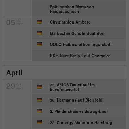
Spielbanken Marathon
Name
_gat_UA-57168244-1
Niedersachsen
Anbieter
Google Analytics
05
Mai
Citytriathlon Amberg
2007
Marbacher Schülerduathlon
Laufzeit
1 Minute
ODLO Halbmarathon Ingolstadt
Dies ist ein von Google Analytics
gesetztes Cookie. Es wird verwendet, um
KKH-Herz-Kreis-Lauf Chemnitz
Zweck
die von Google auf Websites mit hohem
Traffic-Aufkommen aufgezeichnete
April
Datenmenge zu begrenzen.
29
23. ASICS Dauerlauf im
Apr
2007
Severinsviertel
36. Hermannslauf Bielefeld
5. Pleidelsheimer Süwag-Lauf
22. Conergy Marathon Hamburg