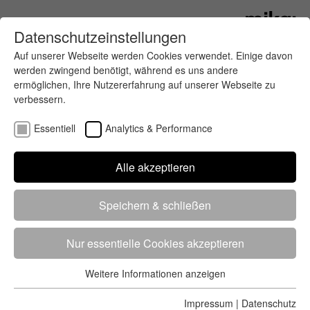
Datenschutzeinstellungen
Auf unserer Webseite werden Cookies verwendet. Einige davon
werden zwingend benötigt, während es uns andere
ermöglichen, Ihre Nutzererfahrung auf unserer Webseite zu
verbessern.
Essentiell
Analytics & Performance
Finde deinen letzten oder nächsten
Alle akzeptieren
Wettkampf
Speichern & schließen
Nur essentielle Cookies akzeptieren
Weitere Informationen anzeigen
Essentiell
5284 Treffer
von 5352 Veranstaltungen
-
Alle
Essentielle Cookies werden für grundlegende Funktionen der
Impressum
|
Datenschutz