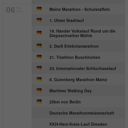
Besucher zu identifizieren.
06
Mai
Mainz Marathon - Schulstaffeln
2007
1. Ulmer Stadtlauf
Name
_gid
19. Hander Volkslauf Rund um die
Anbieter
Google Analytics
Diepeschrather Mühle
2. Darß Erlebnismarathon
Laufzeit
1 Tag
21. Triathlon Buschhütten
Dieses Cookie wird von Google Analytics
installiert. Das Cookie wird verwendet, um
23. Internationaler Schluchseelauf
Informationen darüber zu speichern, wie
Besucher eine Website nutzen, und hilft
8. Gutenberg Marathon Mainz
bei der Erstellung eines Analyseberichts
Zweck
Maritimo Walking Day
darüber, wie es der Website geht. Die
erhobenen Daten umfassen die Anzahl
25km von Berlin
der Besucher, die Quelle, aus der sie
stammen, und die Seiten in
Deutsche Marathonmeisterschaft
anonymisierter Form.
KKH-Herz-Kreis-Lauf Dresden