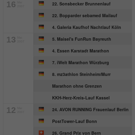
16
Wird von Matomo genutzt, um
Mai
22. Sonsbecker Brunnenlauf
2007
Zweck
Seitenabrufe des Besuchers während der
22. Bopparder sebamed Mailauf
Sitzung nachzuverfolgen.
4. Galeria Kaufhof Nachtlauf Köln
Name
_ga
13
Mai
5. Maisel's FunRun Bayreuth
2007
Anbieter
Google Analytics
4. Essen Karstadt Marathon
7. iWelt Marathon Würzburg
Laufzeit
2 Jahre
8. mz3athlon Steinheim/Murr
Dieses Cookie wird von Google Analytics
installiert. Das Cookie wird verwendet, um
Marathon ohne Grenzen
Besucher-, Sitzungs- und
Kampagnendaten zu berechnen und die
KKH-Herz-Kreis-Lauf Kassel
Nutzung der Website für den
Zweck
12
Mai
24. AVON RUNNING Frauenlauf Berlin
Analysebericht der Website zu verfolgen.
2007
Die Cookies speichern Informationen
PostTower-Lauf Bonn
anonym und weisen eine randoly
generierte Nummer zu, um eindeutige
26. Grand Prix von Bern