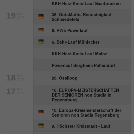
Anbieter
mika-timing.de
KKH-Herz-Kreis-Lauf Saarbrücken
Name
_pk_id#
Laufzeit
1 Monat
19
35. GutsMuths Rennsteiglauf
Mai
2007
Schmiedefeld
Anbieter
hk-net.de
Speichert den Zustimmungsstatus des
6. RWE Powerlauf
Zweck
Benutzers für Cookies auf der aktuellen
Laufzeit
1 Jahr
Domäne.
6. Behr-Lauf Mühlacker
Erfasst Statistiken über Besuche des
KKH-Herz-Kreis-Lauf Mainz
Benutzers auf der Website, wie z. B. die
Zweck
Anzahl der Besuche, durchschnittliche
Powerlauf Bergheim Paffendorf
Verweildauer auf der Website und welche
18
Seiten gelesen wurden.
Mai
26. Ossiloop
2007
17
10. EUROPA-MEISTERSCHAFTEN
Mai
2007
DER SENIOREN non Stadia in
Name
MATOMO_SESSID
Regensburg
Anbieter
stats.hk-net.de
10. Europa-Kreismeisterschaft der
Senioren non Stadia Regensburg
Laufzeit
Session
9. Höchster Kreisstadt - Lauf