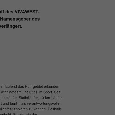
unft des VIVAWEST-
d Namensgeber des
verlängert.
tler laufend das Ruhrgebiet erkunden
inningteam‘, heißt es im Sport. Seit
nläufer, Staffelläufer, 10-km-Läufer
 und bunt – als verantwortungsvoller
ilienfest anbieten zu können. Deshalb
enbeld, Sprecherin der