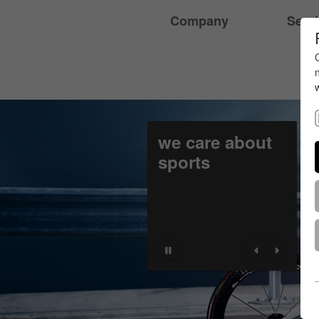
Company
Serv
we care about
sports