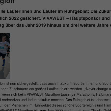
egion
time
Provider
hk-net.de
alle Läuferinnen und Läufer im Ruhrgebiet: Die Zuk
Saves the consent status of the user for cookies
Running
Purpose
eßlich 2022 gesichert. VIVAWEST – Hauptsponsor un
1 Jahr
on the current domain.
time
rag über das Jahr 2019 hinaus um drei weitere Jahre 
Collects statistics about the user's visits to the
website, such as number of visits, average
Purpose
length of stay on the website and which pages
were read.
Name
MATOMO_SESSID
Provider
stats.hk-net.de
on ist nun sichergestellt, dass auch in Zukunft Sportlerinnen und Spor
Running
en Zuschauern ein großes Lauffest feiern werden. „‘Never change a w
Session
time
, wenn sich beim VIVAWEST-Marathon tausende Marathonis, Halbmaratho
Landmarken und Industriekultur machen. Das Ruhrgebiet ist lebenswert
Is used by Matomo to track the visitor's page
rauf, den Menschen im Ruhrgebiet dieses schöne Sportereignis und Fam
Purpose
views during the session.
VIVAWEST-Marathon bis zum Jahr 2022 verlängert“, sagt Claudia Gold