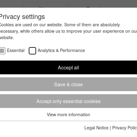
ices
News
Events
Privacy settings
Cookies are used on our website. Some of them are absolutely
necessary, while others allow us to improve your user experience on ou
website.
Essential
Analytics & Performance
Accept all
Save & close
Accept only essential cookies
View more information
Essential
Essential cookies are required for the basic functions of the website.
Legal Notice
|
Privacy Polic
This ensures that the website works properly.