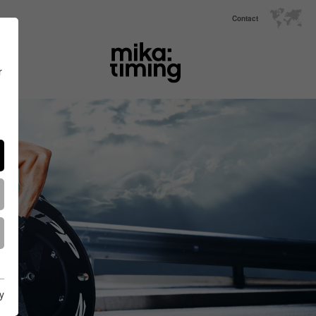
Contact
r
y