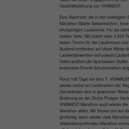
Geschäftsführung von VIVAWEST.
Eine Nachricht, die in den beteiligt
Marathon Städte Gelsenkirchen, Essen
einzigartigen Laufevents: Für sie st
besten Seite. Mit zuletzt über 9.500 
festen Termin für die Läuferinnen un
Ausland entdecken auf diese Weise di
Laufwettbewerben soll sowohl Laufan
Halbmarathon,die Sparkassen-Staffel
kostenlose Evonik-Schulmarathon an
Rund 100 Tage vor dem 7. VIVAWEST- M
wieder vorbei an Landmarken der Regio
Ziel befinden sich in gewohnter Weise
Änderung an der Zeche Prosper Hanie
VIVAWEST-Marathon auch wieder die Zu
Marathon wider. Wir freuen uns auf e
großartig, wenn wieder viele Mensche
städteübergreifenden Marathon erneu