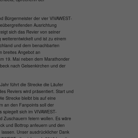
und Bürgermeister der vier VIVAWEST-
teübergreifenden Ausrichtung
igt sich das Revier von seiner
 weiterentwickelt und ist zu einem
tschland und dem benachbarten
n breites Angebot an
n am 19. Mai neben dem Marathonder
dbeck nach Gelsenkirchen und der
hr führt die Strecke die Läufer
es Reviers wird präsentiert. Start und
e Strecke bleibt bis auf eine
 an den Fanpoints soll der
s spiegelt sich im VIVAWEST-
nd Zuschauern feiern wollen. Es wäre
eck und Bottrop anfeuern und den
 lassen. Unser ausdrücklicher Dank