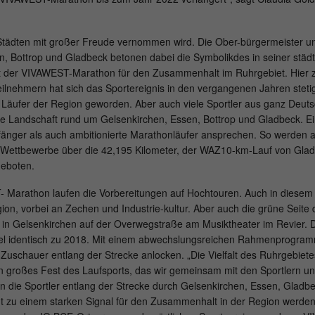
en Städten mit großer Freude vernommen wird. Die Ober-bürgermeister 
Name
_ga
, Bottrop und Gladbeck betonen dabei die Symbolikdes in seiner städ
eht der VIVAWEST-Marathon für den Zusammenhalt im Ruhrgebiet. Hier ze
Provider
Google Analytics
Teilnehmern hat sich das Sportereignis in den vergangenen Jahren stetig
d Läufer der Region geworden. Aber auch viele Sportler aus ganz Deu
Running
2 Jahre
e Landschaft rund um Gelsenkirchen, Essen, Bottrop und Gladbeck. Ei
time
fänger als auch ambitionierte Marathonläufer ansprechen. So werde
-Wettbewerbe über die 42,195 Kilometer, der WAZ10-km-Lauf von Gla
This cookie is installed by Google Analytics. The
geboten.
cookie is used to calculate visitor, session and
campaign data and to track the use of the
arathon laufen die Vorbereitungen auf Hochtouren. Auch in diesem Ja
Purpose
website for the analysis report of the website.
n, vorbei an Zechen und Industrie-kultur. Aber auch die grüne Seite d
The cookies store information anonymously and
 in Gelsenkirchen auf der Overwegstraße am Musiktheater im Revier. Di
assign a randomly generated number to identify
l identisch zu 2018. Mit einem abwechslungsreichen Rahmenprogramm
unique visitors.
schauer entlang der Strecke anlocken. „Die Vielfalt des Ruhrgebiete
in großes Fest des Laufsports, das wir gemeinsam mit den Sportlern u
n die Sportler entlang der Strecke durch Gelsenkirchen, Essen, Gladb
Name
_gid
t zu einem starken Signal für den Zusammenhalt in der Region werden