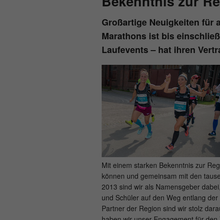
Bekenntnis zur R
Großartige Neuigkeiten für 
Marathons ist bis einschli
Laufevents – hat ihren Vert
Mit einem starken Bekenntnis zur Regi
können und gemeinsam mit den tausend
2013 sind wir als Namensgeber dabei
und Schüler auf den Weg entlang der 
Partner der Region sind wir stolz da
haben wir unser Engagement für den 