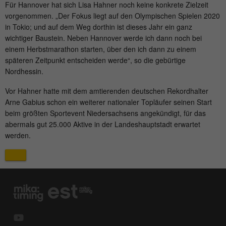
Purpose
Für Hannover hat sich Lisa Hahner noch keine konkrete Zielzeit
page views during the session.
vorgenommen. „Der Fokus liegt auf den Olympischen Spielen 2020
in Tokio; und auf dem Weg dorthin ist dieses Jahr ein ganz
wichtiger Baustein. Neben Hannover werde ich dann noch bei
Name
_ga
einem Herbstmarathon starten, über den ich dann zu einem
späteren Zeitpunkt entscheiden werde“, so die gebürtige
Provider
Google Analytics
Nordhessin.
Running
Vor Hahner hatte mit dem amtierenden deutschen Rekordhalter
2 Jahre
time
Arne Gabius schon ein weiterer nationaler Topläufer seinen Start
beim größten Sportevent Niedersachsens angekündigt, für das
This cookie is installed by Google
abermals gut 25.000 Aktive in der Landeshauptstadt erwartet
Analytics. The cookie is used to calculate
werden.
visitor, session and campaign data and to
track the use of the website for the
Purpose
analysis report of the website. The
cookies store information anonymously
and assign a randomly generated number
to identify unique visitors.