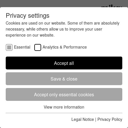
Privacy settings
Cookies are used on our website. Some of them are absolutely
necessary, while others allow us to improve your user
experience on our website.
Essential
Analytics & Performance
Accept all
Get all the latest news about running
Save & close
and cycling events in your region
and around the world. mika:timing
has the most important news for
Accept only essential cookies
you.
View more information
Essential
In Hannover dabei
Essential cookies are required for the basic functions of the
Legal Notice
|
Privacy Policy
website. This ensures that the website works properly.