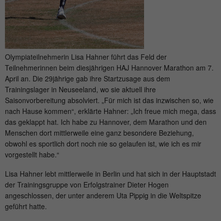
time
Provider
hk-net.de
Saves the consent status of the user for
Purpose
cookies on the current domain.
Running
1 Jahr
time
Olympiateilnehmerin Lisa Hahner führt das Feld der
Teilnehmerinnen beim diesjährigen HAJ Hannover Marathon am 7.
Collects statistics about the user's visits to
April an. Die 29jährige gab ihre Startzusage aus dem
the website, such as number of visits,
Purpose
Trainingslager in Neuseeland, wo sie aktuell ihre
average length of stay on the website and
Saisonvorbereitung absolviert. „Für mich ist das inzwischen so, wie
which pages were read.
nach Hause kommen“, erklärte Hahner: „Ich freue mich mega, dass
das geklappt hat. Ich habe zu Hannover, dem Marathon und den
Menschen dort mittlerweile eine ganz besondere Beziehung,
Name
MATOMO_SESSID
obwohl es sportlich dort noch nie so gelaufen ist, wie ich es mir
vorgestellt habe.“
Provider
stats.hk-net.de
Lisa Hahner lebt mittlerweile in Berlin und hat sich in der Hauptstadt
Running
der Trainingsgruppe von Erfolgstrainer Dieter Hogen
Session
time
angeschlossen, der unter anderem Uta Pippig in die Weltspitze
geführt hatte.
Is used by Matomo to track the visitor's