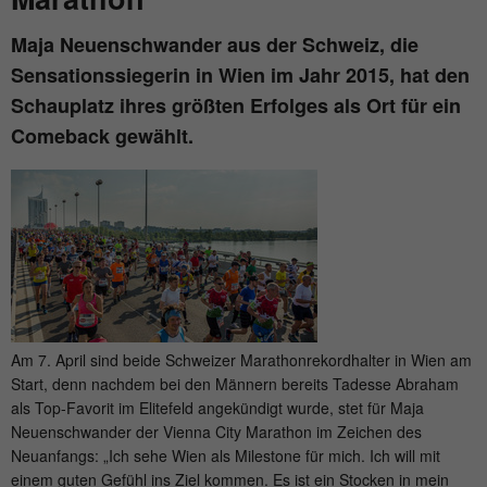
Show Cookie-Information
Name
fe_typo_user
Maja Neuenschwander aus der Schweiz, die
Sensationssiegerin in Wien im Jahr 2015, hat den
Provider
mika-timing.de
Analytics & Performance
Schauplatz ihres größten Erfolges als Ort für ein
This group contains all scripts for analytical tracking and
Running
Comeback gewählt.
associated cookies. It can also improve overall user
Session
time
performance.
This cookie is a standard TYPO3 session
Show Cookie-Information
Name
_pk_ses#
cookie. It saves the session ID when a
Purpose
user logs in. In this way, the logged-in
Provider
hk-net.de
user can be recognized and he is granted
access to protected areas.
Running
1 Tag
time
Am 7. April sind beide Schweizer Marathonrekordhalter in Wien am
Name
cookie_optin
Is used by Matomo to track the visitor's
Start, denn nachdem bei den Männern bereits Tadesse Abraham
Purpose
page views during the session.
als Top-Favorit im Elitefeld angekündigt wurde, stet für Maja
Provider
mika-timing.de
Neuenschwander der Vienna City Marathon im Zeichen des
Neuanfangs: „Ich sehe Wien als Milestone für mich. Ich will mit
Running
Name
_pk_id#
einem guten Gefühl ins Ziel kommen. Es ist ein Stocken in mein
1 Monat