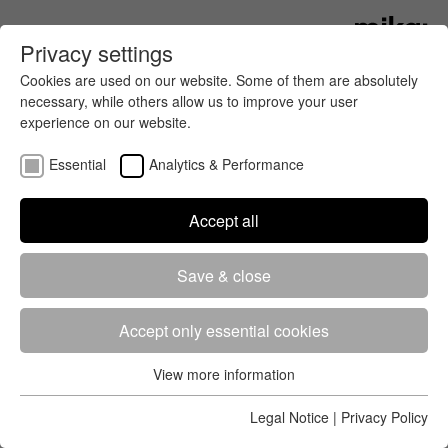
Privacy settings
Cookies are used on our website. Some of them are absolutely
necessary, while others allow us to improve your user
experience on our website.
Essential
Analytics & Performance
Accept all
Get all the latest news about running
Save & close
and cycling events in your region
and around the world. mika:timing
has the most important news for
Accept only essential cookies
you.
View more information
Essential
Comeback beim Vienna City
Essential cookies are required for the basic functions of the
Legal Notice
|
Privacy Policy
website. This ensures that the website works properly.
Marathon