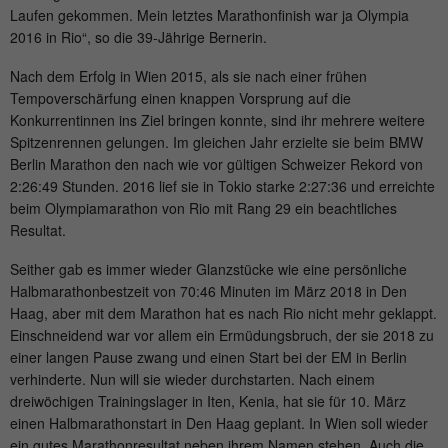
time
Laufen gekommen. Mein letztes Marathonfinish war ja Olympia
Provider
hk-net.de
2016 in Rio“, so die 39-Jährige Bernerin.
Saves the consent status of the user for
Purpose
cookies on the current domain.
Nach dem Erfolg in Wien 2015, als sie nach einer frühen
Running
1 Jahr
Tempoverschärfung einen knappen Vorsprung auf die
time
Konkurrentinnen ins Ziel bringen konnte, sind ihr mehrere weitere
Spitzenrennen gelungen. Im gleichen Jahr erzielte sie beim BMW
Collects statistics about the user's visits to
Berlin Marathon den nach wie vor gültigen Schweizer Rekord von
the website, such as number of visits,
Purpose
2:26:49 Stunden. 2016 lief sie in Tokio starke 2:27:36 und erreichte
average length of stay on the website and
beim Olympiamarathon von Rio mit Rang 29 ein beachtliches
which pages were read.
Resultat.
Seither gab es immer wieder Glanzstücke wie eine persönliche
Name
MATOMO_SESSID
Halbmarathonbestzeit von 70:46 Minuten im März 2018 in Den
Haag, aber mit dem Marathon hat es nach Rio nicht mehr geklappt.
Provider
stats.hk-net.de
Einschneidend war vor allem ein Ermüdungsbruch, der sie 2018 zu
einer langen Pause zwang und einen Start bei der EM in Berlin
Running
verhinderte. Nun will sie wieder durchstarten. Nach einem
Session
time
dreiwöchigen Trainingslager in Iten, Kenia, hat sie für 10. März
einen Halbmarathonstart in Den Haag geplant. In Wien soll wieder
Is used by Matomo to track the visitor's
ein gutes Marathonresultat neben ihrem Namen stehen. Auch die