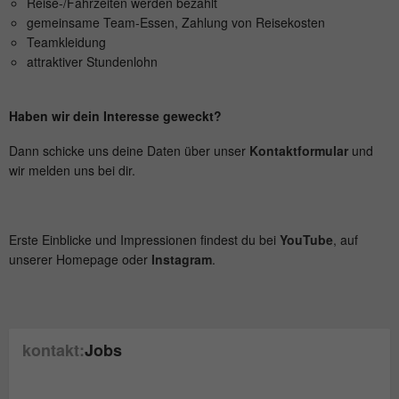
Anbieter
mika-timing.de
Reise-/Fahrzeiten werden bezahlt
gemeinsame Team-Essen, Zahlung von Reisekosten
Name
_pk_id#
Teamkleidung
Laufzeit
1 Monat
attraktiver Stundenlohn
Anbieter
hk-net.de
Speichert den Zustimmungsstatus des
Zweck
Benutzers für Cookies auf der aktuellen
Laufzeit
1 Jahr
Haben wir dein Interesse geweckt?
Domäne.
Erfasst Statistiken über Besuche des
Dann schicke uns deine Daten über unser
Kontaktformular
und
Benutzers auf der Website, wie z. B. die
wir melden uns bei dir.
Zweck
Anzahl der Besuche, durchschnittliche
Verweildauer auf der Website und welche
Seiten gelesen wurden.
Erste Einblicke und Impressionen findest du bei
YouTube
, auf
unserer Homepage oder
Instagram
.
Name
MATOMO_SESSID
Anbieter
stats.hk-net.de
kontakt:
Jobs
Laufzeit
Session