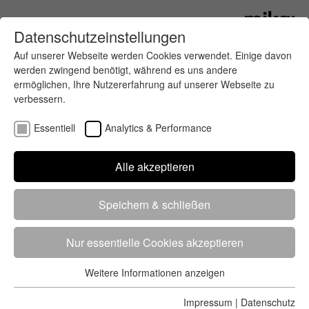
Datenschutzeinstellungen
Auf unserer Webseite werden Cookies verwendet. Einige davon
werden zwingend benötigt, während es uns andere
ermöglichen, Ihre Nutzererfahrung auf unserer Webseite zu
verbessern.
Essentiell
Analytics & Performance
Alle akzeptieren
Deine Aufgaben:
Speichern & schließen
Betreuung der Zeitmessung deutschland- und europaweit
Betreuung und Verarbeitung von Teilnehmerdaten, An- und
Nur essentielle Cookies akzeptieren
Ummeldungen am Helpdesk
Diverse weitere, veranstaltungsbezogene Aufgaben
Weitere Informationen anzeigen
Essentiell
gearbeitet wird hauptsächlich am Wochenende - oft beginnend
Essentielle Cookies werden für grundlegende Funktionen der
DO/FR
Impressum
|
Datenschutz