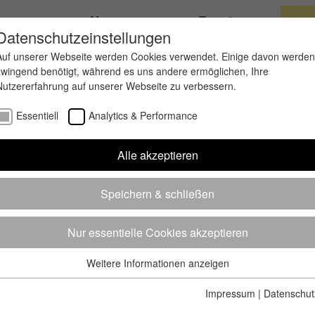
ungen
News
Events
Datenschutzeinstellungen
Auf unserer Webseite werden Cookies verwendet. Einige davon werden
zwingend benötigt, während es uns andere ermöglichen, Ihre
Nutzererfahrung auf unserer Webseite zu verbessern.
Essentiell
Analytics & Performance
Alle akzeptieren
Speichern & schließen
Nur essentielle Cookies akzeptieren
Weitere Informationen anzeigen
Essentiell
Essentielle Cookies werden für grundlegende Funktionen der
Impressum
|
Datenschut
Webseite benötigt. Dadurch ist gewährleistet, dass die Webseite