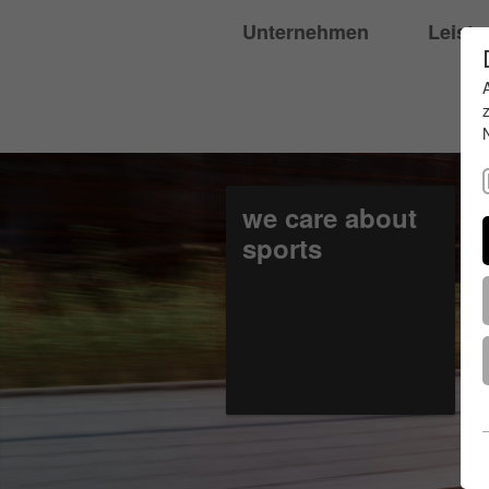
Unternehmen
Leist
we care about
sports