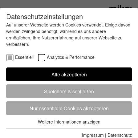
Datenschutzeinstellungen
Auf unserer Webseite werden Cookies verwendet. Einige davon
werden zwingend benötigt, während es uns andere
ermöglichen, Ihre Nutzererfahrung auf unserer Webseite zu
verbessern.
Essentiell
Analytics & Performance
Alle akzeptieren
Unsere Services in den Bereichen
Teilnehmer- & Datenmanagement
Speichern & schließen
und Ergebnisdienst basieren auf
einer leistungsstarken Server-
Nur essentielle Cookies akzeptieren
Infrastruktur und hauseigenen
Software-Entwicklungen.
Weitere Informationen anzeigen
Essentiell
Essentielle Cookies werden für grundlegende Funktionen der
Impressum
|
Datenschutz