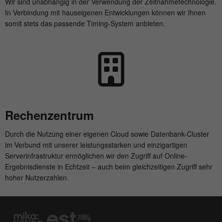
Anbieter
mika-timing.de
Wir sind unabhängig in der Verwendung der Zeitnahmetechnologie.
In Verbindung mit hauseigenen Entwicklungen können wir Ihnen
Name
_pk_id#
somit stets das passende Timing-System anbieten.
Laufzeit
1 Monat
Anbieter
hk-net.de
Speichert den Zustimmungsstatus des
Zweck
Benutzers für Cookies auf der aktuellen
Laufzeit
1 Jahr
Domäne.
Erfasst Statistiken über Besuche des
Benutzers auf der Website, wie z. B. die
Zweck
Anzahl der Besuche, durchschnittliche
Rechenzentrum
Verweildauer auf der Website und welche
Seiten gelesen wurden.
Durch die Nutzung einer eigenen Cloud sowie Datenbank-Cluster
im Verbund mit unserer leistungsstarken und einzigartigen
Serverinfrastruktur ermöglichen wir den Zugriff auf Online-
Name
MATOMO_SESSID
Ergebnisdienste in Echtzeit – auch beim gleichzeitigen Zugriff sehr
hoher Nutzerzahlen.
Anbieter
stats.hk-net.de
Laufzeit
Session