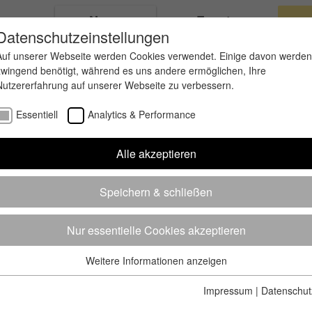
ungen
News
Events
Datenschutzeinstellungen
Auf unserer Webseite werden Cookies verwendet. Einige davon werden
zwingend benötigt, während es uns andere ermöglichen, Ihre
Nutzererfahrung auf unserer Webseite zu verbessern.
Essentiell
Analytics & Performance
Alle akzeptieren
Speichern & schließen
Nur essentielle Cookies akzeptieren
Weitere Informationen anzeigen
Essentiell
Essentielle Cookies werden für grundlegende Funktionen der
Impressum
|
Datenschut
Webseite benötigt. Dadurch ist gewährleistet, dass die Webseite