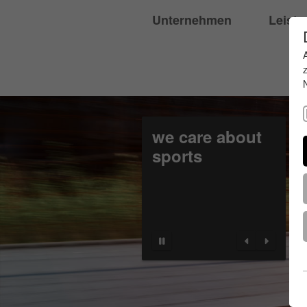
Unternehmen
Leist
we care about
sports