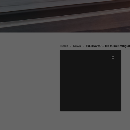
News
News
EU-DSGVO – Mit mika:timing au