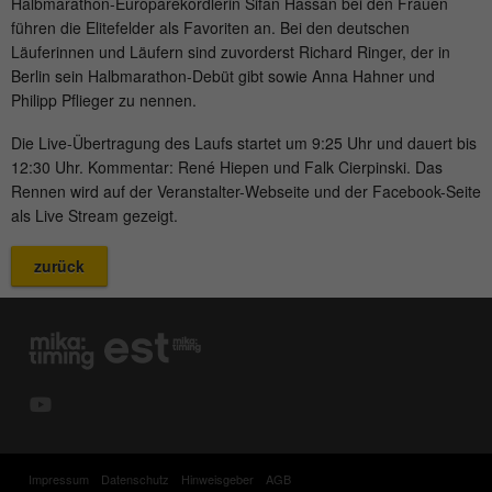
Anbieter
mika-timing.de
Halbmarathon-Europarekordlerin Sifan Hassan bei den Frauen
führen die Elitefelder als Favoriten an. Bei den deutschen
Name
_pk_id#
Läuferinnen und Läufern sind zuvorderst Richard Ringer, der in
Laufzeit
1 Monat
Berlin sein Halbmarathon-Debüt gibt sowie Anna Hahner und
Anbieter
hk-net.de
Philipp Pflieger zu nennen.
Speichert den Zustimmungsstatus des
Zweck
Benutzers für Cookies auf der aktuellen
Laufzeit
1 Jahr
Die Live-Übertragung des Laufs startet um 9:25 Uhr und dauert bis
Domäne.
12:30 Uhr. Kommentar: René Hiepen und Falk Cierpinski. Das
Erfasst Statistiken über Besuche des
Rennen wird auf der Veranstalter-Webseite und der Facebook-Seite
Benutzers auf der Website, wie z. B. die
als Live Stream gezeigt.
Zweck
Anzahl der Besuche, durchschnittliche
Verweildauer auf der Website und welche
zurück
Seiten gelesen wurden.
Name
MATOMO_SESSID
Anbieter
stats.hk-net.de
Laufzeit
Session
Impressum
Datenschutz
Hinweisgeber
AGB