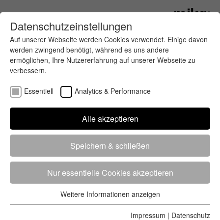
Datenschutzeinstellungen
Auf unserer Webseite werden Cookies verwendet. Einige davon
werden zwingend benötigt, während es uns andere
ermöglichen, Ihre Nutzererfahrung auf unserer Webseite zu
verbessern.
Essentiell
Analytics & Performance
Top-Elite in Berlin
Alle akzeptieren
Über 35.000 Anmeldungen und ein neues Start-
Speichern & schließen
und Zielgebiet beim GENERALI BERLINER
HALBMARATHON am 7. April.
Nur essentielle Cookies akzeptieren
Weitere Informationen anzeigen
Essentiell
Essentielle Cookies werden für grundlegende Funktionen der
Impressum
|
Datenschutz