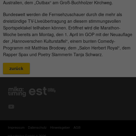
Australien, dem „Outbax“ am Groß-Buchholzer Kirchweg.
Wird von Matomo genutzt, um
Zweck
Seitenabrufe des Besuchers während der
Bundesweit werden die Fernsehzuschauer durch die mehr als
Sitzung nachzuverfolgen.
dreistündige TV-Liveübertragung an diesem stimmungsvollen
Sportspektakel teilhaben können. Eröffnet wird die Marathon-
Woche bereits am Montag, den 1. April im GOP mit der Neuauflage
Name
_ga
der „Hannoverschen Kulturstaffel“, einem bunten Comedy-
Programm mit Matthias Brodowy, dem „Salon Herbert Royal“, dem
Anbieter
Google Analytics
Rapper Spax und Poetry Slammerin Tanja Schwarz.
Laufzeit
2 Jahre
zurück
Dieses Cookie wird von Google Analytics
installiert. Das Cookie wird verwendet, um
Besucher-, Sitzungs- und
Kampagnendaten zu berechnen und die
Nutzung der Website für den
Zweck
Analysebericht der Website zu verfolgen.
Die Cookies speichern Informationen
anonym und weisen eine randoly
Impressum
Datenschutz
Hinweisgeber
AGB
generierte Nummer zu, um eindeutige
mika:timing GmbH © 2026