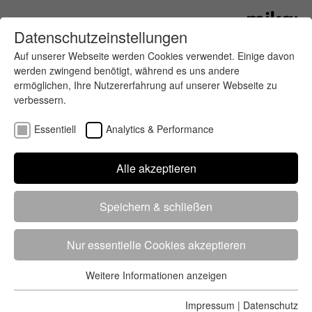
Datenschutzeinstellungen
Auf unserer Webseite werden Cookies verwendet. Einige davon
werden zwingend benötigt, während es uns andere
ermöglichen, Ihre Nutzererfahrung auf unserer Webseite zu
verbessern.
Essentiell
Analytics & Performance
„Runners High“ in Hannover
Alle akzeptieren
Samba, DJ’s, Karneval –57 Aktionspunkte sorgen
Speichern & schließen
für pulsierende und emotionale 42,195
Partykilometer beim 29. HAJ Hannover Marathon.
Nur essentielle Cookies akzeptieren
Weitere Informationen anzeigen
Essentiell
Essentielle Cookies werden für grundlegende Funktionen der
Impressum
|
Datenschutz