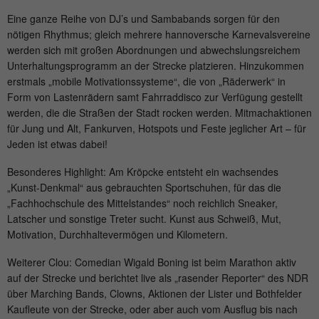
Anbieter
mika-timing.de
Eine ganze Reihe von DJ’s und Sambabands sorgen für den
Name
_pk_id#
Laufzeit
1 Monat
nötigen Rhythmus; gleich mehrere hannoversche Karnevalsvereine
werden sich mit großen Abordnungen und abwechslungsreichem
Anbieter
hk-net.de
Unterhaltungsprogramm an der Strecke platzieren. Hinzukommen
Speichert den Zustimmungsstatus des
erstmals „mobile Motivationssysteme“, die von „Räderwerk“ in
Zweck
Benutzers für Cookies auf der aktuellen
Laufzeit
1 Jahr
Form von Lastenrädern samt Fahrraddisco zur Verfügung gestellt
Domäne.
werden, die die Straßen der Stadt rocken werden. Mitmachaktionen
Erfasst Statistiken über Besuche des
für Jung und Alt, Fankurven, Hotspots und Feste jeglicher Art – für
Benutzers auf der Website, wie z. B. die
Jeden ist etwas dabei!
Zweck
Anzahl der Besuche, durchschnittliche
Verweildauer auf der Website und welche
Besonderes Highlight: Am Kröpcke entsteht ein wachsendes
Seiten gelesen wurden.
„Kunst-Denkmal“ aus gebrauchten Sportschuhen, für das die
„Fachhochschule des Mittelstandes“ noch reichlich Sneaker,
Latscher und sonstige Treter sucht. Kunst aus Schweiß, Mut,
Name
MATOMO_SESSID
Motivation, Durchhaltevermögen und Kilometern.
Weiterer Clou: Comedian Wigald Boning ist beim Marathon aktiv
Anbieter
stats.hk-net.de
auf der Strecke und berichtet live als „rasender Reporter“ des NDR
über Marching Bands, Clowns, Aktionen der Lister und Bothfelder
Laufzeit
Session
Kaufleute von der Strecke, oder aber auch vom Ausflug bis nach