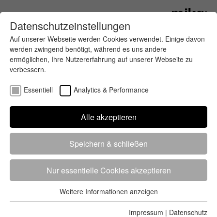
Datenschutzeinstellungen
Auf unserer Webseite werden Cookies verwendet. Einige davon
werden zwingend benötigt, während es uns andere
ermöglichen, Ihre Nutzererfahrung auf unserer Webseite zu
verbessern.
Essentiell
Analytics & Performance
Finde deinen letzten oder nächsten
Alle akzeptieren
Wettkampf
Speichern & schließen
Nur essentielle Cookies akzeptieren
Weitere Informationen anzeigen
Essentiell
5284 Treffer
von 5352 Veranstaltungen
-
Alle
Essentielle Cookies werden für grundlegende Funktionen der
Impressum
|
Datenschutz