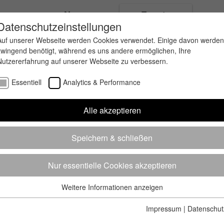
ungen
News
Events
Datenschutzeinstellungen
Auf unserer Webseite werden Cookies verwendet. Einige davon werden
zwingend benötigt, während es uns andere ermöglichen, Ihre
Nutzererfahrung auf unserer Webseite zu verbessern.
Essentiell
Analytics & Performance
Alle akzeptieren
Speichern & schließen
Nur essentielle Cookies akzeptieren
Weitere Informationen anzeigen
Essentiell
Essentielle Cookies werden für grundlegende Funktionen der
Impressum
|
Datenschut
Webseite benötigt. Dadurch ist gewährleistet, dass die Webseite