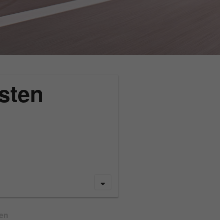
sten
gen