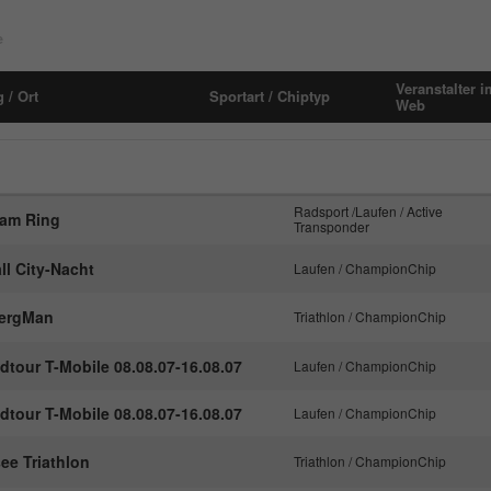
Laufzeit
1 Monat
Name
_pk_id#
e
Speichert den Zustimmungsstatus des
Anbieter
hk-net.de
Zweck
Benutzers für Cookies auf der aktuellen
Veranstalter i
 / Ort
Sportart / Chiptyp
Domäne.
Web
Laufzeit
1 Jahr
Erfasst Statistiken über Besuche des Benutzers
auf der Website, wie z. B. die Anzahl der
Zweck
Besuche, durchschnittliche Verweildauer auf der
Radsport /Laufen / Active
 am Ring
Transponder
Website und welche Seiten gelesen wurden.
all City-Nacht
Laufen / ChampionChip
Name
MATOMO_SESSID
bergMan
Triathlon / ChampionChip
Anbieter
stats.hk-net.de
dtour T-Mobile 08.08.07-16.08.07
Laufen / ChampionChip
Laufzeit
Session
dtour T-Mobile 08.08.07-16.08.07
Laufen / ChampionChip
Wird von Matomo genutzt, um Seitenabrufe des
ee Triathlon
Triathlon / ChampionChip
Zweck
Besuchers während der Sitzung