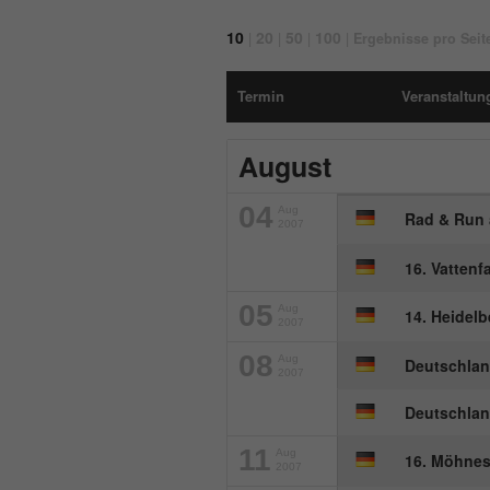
10
20
50
100
|
|
|
|
Ergebnisse pro Seit
Termin
Veranstaltung
August
04
Aug
Rad & Run
2007
16. Vattenf
05
Aug
14. Heidel
2007
08
Aug
Deutschlan
2007
Deutschlan
11
Aug
16. Möhnes
2007