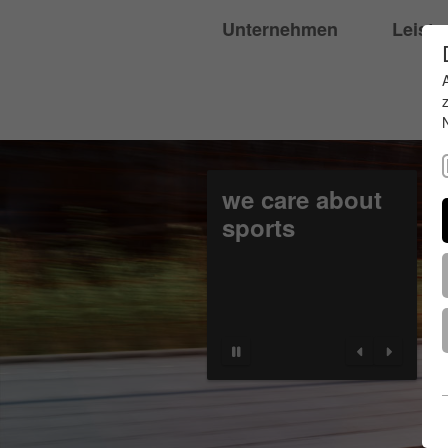
Unternehmen
Leist
we care about
sports