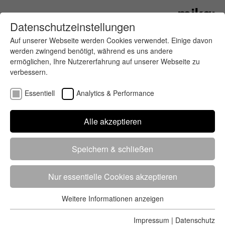
Datenschutzeinstellungen
Auf unserer Webseite werden Cookies verwendet. Einige davon
werden zwingend benötigt, während es uns andere
ermöglichen, Ihre Nutzererfahrung auf unserer Webseite zu
verbessern.
Essentiell
Analytics & Performance
Finde deinen letzten oder nächsten
Alle akzeptieren
Wettkampf
Speichern & schließen
Nur essentielle Cookies akzeptieren
Weitere Informationen anzeigen
Essentiell
5284 Treffer
von 5352 Veranstaltungen
-
Alle
Essentielle Cookies werden für grundlegende Funktionen der
Impressum
|
Datenschutz