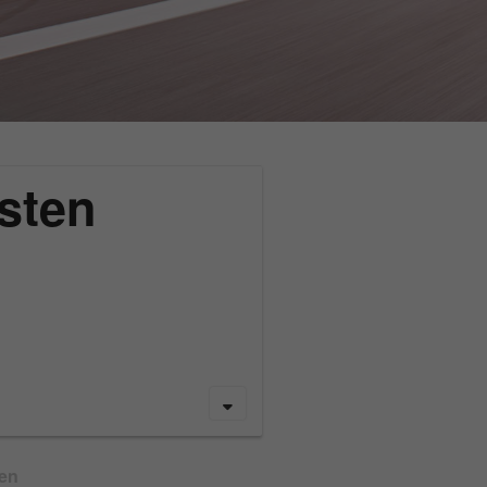
sten
gen