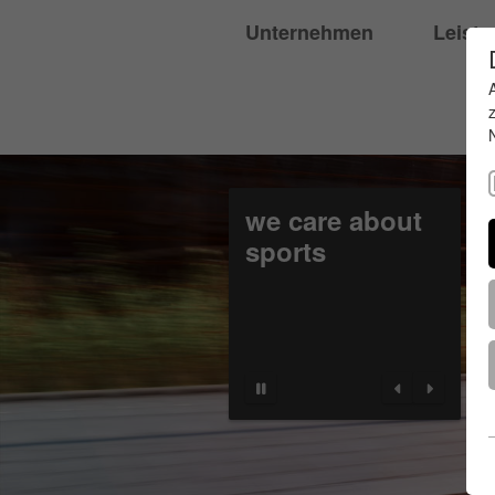
Unternehmen
Leist
we care about
sports