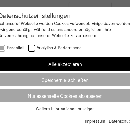
ungen
News
Events
Datenschutzeinstellungen
Auf unserer Webseite werden Cookies verwendet. Einige davon werden
zwingend benötigt, während es uns andere ermöglichen, Ihre
Nutzererfahrung auf unserer Webseite zu verbessern.
Essentiell
Analytics & Performance
Alle akzeptieren
Speichern & schließen
Nur essentielle Cookies akzeptieren
Weitere Informationen anzeigen
Essentiell
Essentielle Cookies werden für grundlegende Funktionen der
Impressum
|
Datenschut
Webseite benötigt. Dadurch ist gewährleistet, dass die Webseite