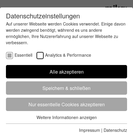
Datenschutzeinstellungen
Auf unserer Webseite werden Cookies verwendet. Einige davon
werden zwingend benötigt, während es uns andere
ermöglichen, Ihre Nutzererfahrung auf unserer Webseite zu
verbessern.
Essentiell
Analytics & Performance
Finde deinen letzten oder nächsten
Alle akzeptieren
Wettkampf
Speichern & schließen
Nur essentielle Cookies akzeptieren
Weitere Informationen anzeigen
Essentiell
5284 Treffer
von 5352 Veranstaltungen
-
Alle
Essentielle Cookies werden für grundlegende Funktionen der
Impressum
|
Datenschutz