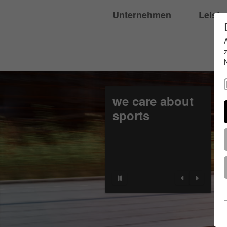
Unternehmen
Leist
we care about
sports