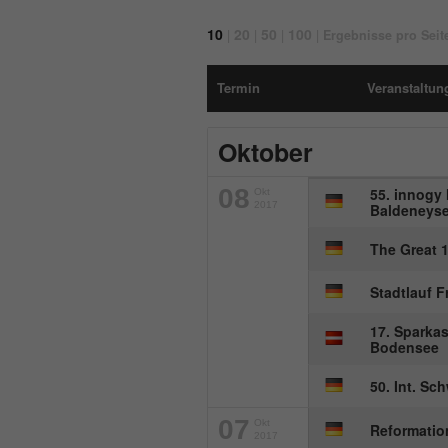
10
20
50
100
|
|
|
|
Ergebnisse pro Seit
Termin
Veranstaltung
Oktober
08
55. innogy
Okt
2017
Baldeneys
The Great 1
Stadtlauf F
17. Sparka
Bodensee
50. Int. S
07
Okt
Reformatio
2017