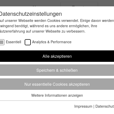
ungen
News
Events
Datenschutzeinstellungen
Auf unserer Webseite werden Cookies verwendet. Einige davon werden
zwingend benötigt, während es uns andere ermöglichen, Ihre
Nutzererfahrung auf unserer Webseite zu verbessern.
Essentiell
Analytics & Performance
Alle akzeptieren
Speichern & schließen
Nur essentielle Cookies akzeptieren
Weitere Informationen anzeigen
Essentiell
Essentielle Cookies werden für grundlegende Funktionen der
Impressum
|
Datenschut
Webseite benötigt. Dadurch ist gewährleistet, dass die Webseite