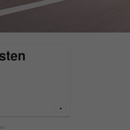
sten
gen