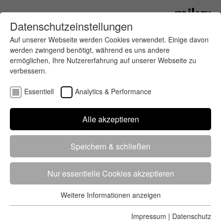
Datenschutzeinstellungen
Auf unserer Webseite werden Cookies verwendet. Einige davon
werden zwingend benötigt, während es uns andere
ermöglichen, Ihre Nutzererfahrung auf unserer Webseite zu
verbessern.
Essentiell
Analytics & Performance
Finde deinen letzten oder nächsten
Alle akzeptieren
Wettkampf
Speichern & schließen
Nur essentielle Cookies akzeptieren
Weitere Informationen anzeigen
Essentiell
5284 Treffer
von 5352 Veranstaltungen
-
Alle
Essentielle Cookies werden für grundlegende Funktionen der
Impressum
|
Datenschutz