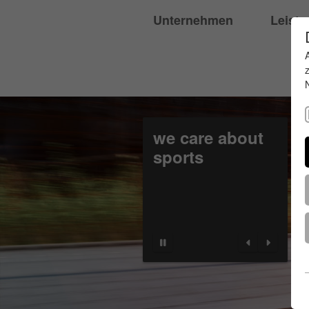
Unternehmen
Leist
we care about
sports