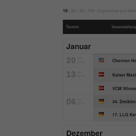
10
20
50
100
|
|
|
|
Ergebnisse pro Seit
Termin
Veranstaltung
Januar
20
Jan
Chevron H
2019
13
Jan
Kaiser Maxi
2019
VCM Winter
06
Jan
34. Dreikön
2019
17. LLG Ke
Dezember