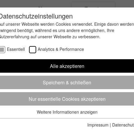
ungen
News
Events
Datenschutzeinstellungen
Auf unserer Webseite werden Cookies verwendet. Einige davon werden
zwingend benötigt, während es uns andere ermöglichen, Ihre
Nutzererfahrung auf unserer Webseite zu verbessern.
Essentiell
Analytics & Performance
Alle akzeptieren
Speichern & schließen
Nur essentielle Cookies akzeptieren
Weitere Informationen anzeigen
Essentiell
Essentielle Cookies werden für grundlegende Funktionen der
Impressum
|
Datenschut
Webseite benötigt. Dadurch ist gewährleistet, dass die Webseite