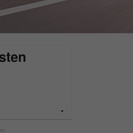
sten
gen