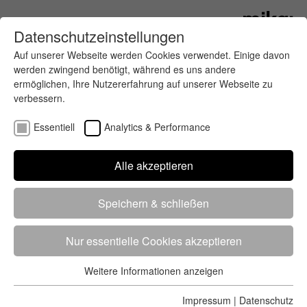
Datenschutzeinstellungen
Auf unserer Webseite werden Cookies verwendet. Einige davon
werden zwingend benötigt, während es uns andere
ermöglichen, Ihre Nutzererfahrung auf unserer Webseite zu
verbessern.
Essentiell
Analytics & Performance
Finde deinen letzten oder nächsten
Alle akzeptieren
Wettkampf
Speichern & schließen
Nur essentielle Cookies akzeptieren
Weitere Informationen anzeigen
Essentiell
5284 Treffer
von 5352 Veranstaltungen
-
Alle
Essentielle Cookies werden für grundlegende Funktionen der
Impressum
|
Datenschutz