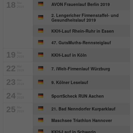
18
Mai
AVON Frauenlauf Berlin 2019
2019
Name
_gat_UA-57168244-1
2. Lengericher Firmenstaffel- und
Gesundheitslauf 2019
Anbieter
Google Analytics
KKH-Lauf Rhein-Ruhr in Essen
Laufzeit
1 Minute
47. GutsMuths-Rennsteiglauf
Dies ist ein von Google Analytics
19
Mai
gesetztes Cookie. Es wird verwendet, um
KKH-Lauf in Köln
2019
Zweck
die von Google auf Websites mit hohem
22
Mai
Traffic-Aufkommen aufgezeichnete
7. iWelt-Firmenlauf Würzburg
2019
Datenmenge zu begrenzen.
23
Mai
9. Kölner Leselauf
2019
24
Mai
SportScheck RUN Aachen
2019
25
Mai
21. Bad Nenndorfer Kurparklauf
2019
Maschsee Triathlon Hannover
KKH-Lauf in Schwerin