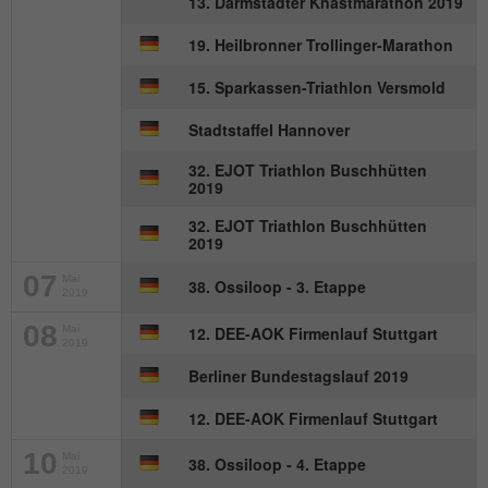
13. Darmstädter Knastmarathon 2019
Wird von Matomo genutzt, um
Zweck
Seitenabrufe des Besuchers während der
19. Heilbronner Trollinger-Marathon
Sitzung nachzuverfolgen.
15. Sparkassen-Triathlon Versmold
Stadtstaffel Hannover
Name
_ga
32. EJOT Triathlon Buschhütten
Anbieter
Google Analytics
2019
32. EJOT Triathlon Buschhütten
Laufzeit
2 Jahre
2019
Dieses Cookie wird von Google Analytics
07
Mai
38. Ossiloop - 3. Etappe
2019
installiert. Das Cookie wird verwendet, um
Besucher-, Sitzungs- und
08
Mai
12. DEE-AOK Firmenlauf Stuttgart
2019
Kampagnendaten zu berechnen und die
Nutzung der Website für den
Berliner Bundestagslauf 2019
Zweck
Analysebericht der Website zu verfolgen.
12. DEE-AOK Firmenlauf Stuttgart
Die Cookies speichern Informationen
anonym und weisen eine randoly
10
Mai
38. Ossiloop - 4. Etappe
generierte Nummer zu, um eindeutige
2019