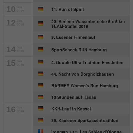
10
Jun
11. Run of Spirit
2019
12
20. Berliner Wasserbetriebe 5 x 5 km
Jun
2019
TEAM-Staffel 2019
9. Essener Firmenlauf
14
Jun
SportScheck RUN Hamburg
2019
15
Jun
4. Double Ultra Triathlon Emsdetten
2019
44. Nacht von Borgholzhausen
BARMER Women's Run Hamburg
10 Stundenlauf Hanau
16
Jun
KKH-Lauf in Kassel
2019
35. Kamener Sparkassentriathlon
Ironman 70.3. Les Sables d'Olonne