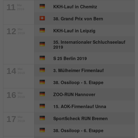
Besucher zu identifizieren.
11
Mai
KKH-Lauf in Chemitz
2019
38. Grand Prix von Bern
Name
_gid
12
Mai
KKH-Lauf in Leipzig
2019
Anbieter
Google Analytics
35. Internationaler Schluchseelauf
2019
Laufzeit
1 Tag
S 25 Berlin 2019
Dieses Cookie wird von Google Analytics
14
Mai
3. Mülheimer Firmenlauf
installiert. Das Cookie wird verwendet, um
2019
Informationen darüber zu speichern, wie
38. Ossiloop - 5. Etappe
Besucher eine Website nutzen, und hilft
bei der Erstellung eines Analyseberichts
16
Mai
ZOO-RUN Hannover
Zweck
2019
darüber, wie es der Website geht. Die
erhobenen Daten umfassen die Anzahl
15. AOK-Firmenlauf Unna
der Besucher, die Quelle, aus der sie
17
Mai
SportScheck RUN Bremen
stammen, und die Seiten in
2019
anonymisierter Form.
38. Ossiloop - 6. Etappe