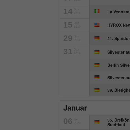
14
Dez
La Venosta
2019
15
Dez
HYROX New
2019
29
Dez
41. Spirido
2019
31
Dez
Silvesterla
2019
Berlin Silv
Silvesterla
39. Bietigh
Januar
06
35. Dreikön
Jan
2020
Stadtlauf