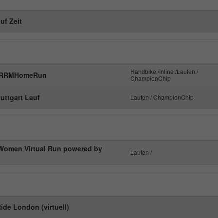
Laufzeit
1 Minute
uf Zeit
Dies ist ein von Google Analytics gesetztes
Cookie. Es wird verwendet, um die von Google
Zweck
auf Websites mit hohem Traffic-Aufkommen
aufgezeichnete Datenmenge zu begrenzen.
Handbike /Inline /Laufen /
 #RRMHomeRun
ChampionChip
tuttgart Lauf
Laufen / ChampionChip
Women Virtual Run powered by
Laufen /
ide London (virtuell)