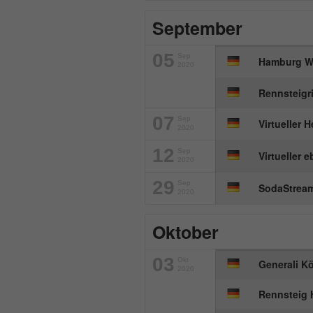
September
05
Sep
Hamburg Wa
2020
Rennsteigr
07
Sep
Virtueller
2020
12
Sep
Virtueller 
2020
29
Sep
SodaStream
2020
Oktober
03
Okt
Generali K
2020
Rennsteig 