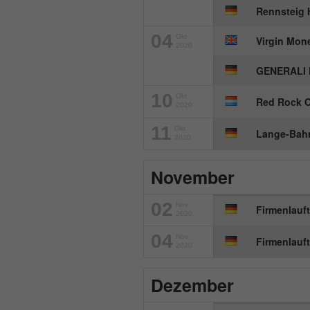
Rennsteig 
04
Okt
Virgin Mon
2020
GENERALI 
10
Okt
Red Rock C
2020
11
Okt
Lange-Bahn
2020
November
02
Nov
Firmenlauft
2020
04
Nov
Firmenlauft
2020
Dezember