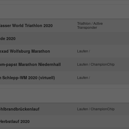
Triathlon / Active
sser World Triathlon 2020
Transponder
ide 2020
 Hexad Wolfsburg Marathon
Laufen /
ebm-papst Marathon Niedernhall
Laufen / ChampionChip
 Schlepp-WM 2020 (virtuell)
Laufen /
öhlbrandbrückenlauf
Laufen / ChampionChip
Herbstlauf 2020