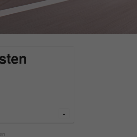
sten
gen