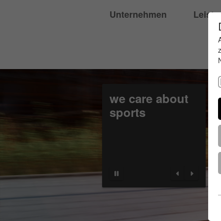
Unternehmen
Leist
we care about
sports