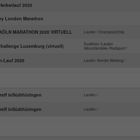
Herbstlauf 2020
ey London Marathon
KÖLN MARATHON 2020 VIRTUELL
Laufen / ChampionChip
Duathlon /Laufen
hallenge Luxemburg (virtuell)
/Mountainbike /Radsport /
-Lauf 2020
Laufen /Nordic Walking /
reff inSüdthüringen
Laufen /
reff inSüdthüringen
Laufen /