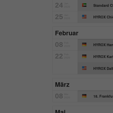
24
Jan
Standard C
2020
25
Jan
HYROX Chi
2020
Februar
08
Feb
HYROX Han
2020
22
Feb
HYROX Karl
2020
HYROX Dal
März
08
Mär
18. Frankf
2020
Mai