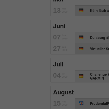
13
Mai
Köln läuft a
2020
Juni
07
Jun
Duisburg
2020
27
Jun
Virtueller S
2020
Juli
04
Challenge 
Jul
2020
GARMIN
August
15
Aug
PrudentialR
2020