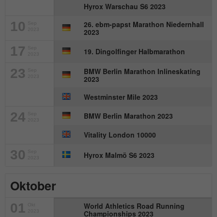
Hyrox Warschau S6 2023
10
26. ebm-papst Marathon Niedernhall
Sep
2023
2023
17
Sep
19. Dingolfinger Halbmarathon
2023
23
BMW Berlin Marathon Inlineskating
Sep
2023
2023
Westminster Mile 2023
24
Sep
BMW Berlin Marathon 2023
2023
Vitality London 10000
30
Sep
Hyrox Malmö S6 2023
2023
Oktober
01
World Athletics Road Running
Okt
2023
Championships 2023