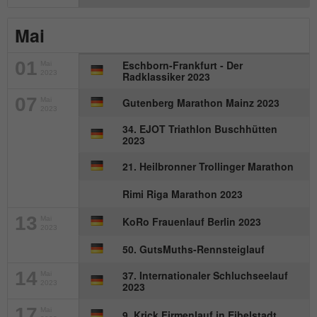
Mai
01
Eschborn-Frankfurt - Der
Mai
2023
Radklassiker 2023
07
Mai
Gutenberg Marathon Mainz 2023
2023
34. EJOT Triathlon Buschhütten
2023
21. Heilbronner Trollinger Marathon
Rimi Riga Marathon 2023
13
Mai
KoRo Frauenlauf Berlin 2023
2023
50. GutsMuths-Rennsteiglauf
14
37. Internationaler Schluchseelauf
Mai
2023
2023
17
Mai
9. Krick Firmenlauf in Eibelstadt