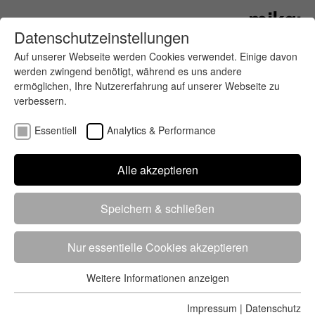
Datenschutzeinstellungen
Auf unserer Webseite werden Cookies verwendet. Einige davon
werden zwingend benötigt, während es uns andere
ermöglichen, Ihre Nutzererfahrung auf unserer Webseite zu
verbessern.
Essentiell
Analytics & Performance
Finde deinen letzten oder nächsten
Alle akzeptieren
Wettkampf
Speichern & schließen
Nur essentielle Cookies akzeptieren
Weitere Informationen anzeigen
Essentiell
5284 Treffer
von 5352 Veranstaltungen
-
Alle
Essentielle Cookies werden für grundlegende Funktionen der
Impressum
|
Datenschutz