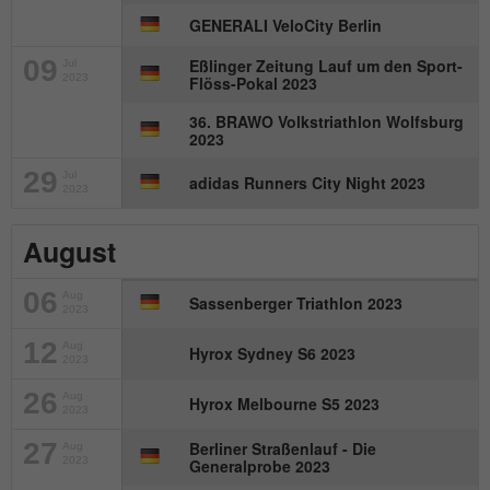
GENERALI VeloCity Berlin
09
Eßlinger Zeitung Lauf um den Sport-
Jul
2023
Flöss-Pokal 2023
36. BRAWO Volkstriathlon Wolfsburg
2023
29
Jul
adidas Runners City Night 2023
2023
August
06
Aug
Sassenberger Triathlon 2023
2023
12
Aug
Hyrox Sydney S6 2023
2023
26
Aug
Hyrox Melbourne S5 2023
2023
27
Berliner Straßenlauf - Die
Aug
2023
Generalprobe 2023