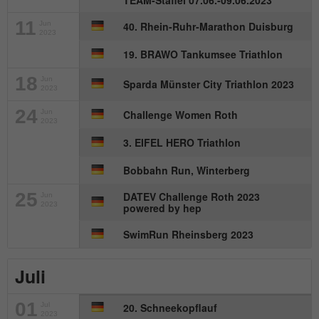
TEAM-Staffel 07.06.-09.06.2023
11
Jun
40. Rhein-Ruhr-Marathon Duisburg
2023
19. BRAWO Tankumsee Triathlon
18
Jun
Sparda Münster City Triathlon 2023
2023
24
Jun
Challenge Women Roth
2023
3. EIFEL HERO Triathlon
Bobbahn Run, Winterberg
25
DATEV Challenge Roth 2023
Jun
2023
powered by hep
SwimRun Rheinsberg 2023
Juli
01
Jul
20. Schneekopflauf
2023