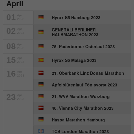
April
Name
_gat_UA-57168244-1
01
Apr
Hyrox S5 Hamburg 2023
2023
Anbieter
Google Analytics
02
GENERALI BERLINER
Apr
2023
HALBMARATHON 2023
Laufzeit
1 Minute
08
Apr
75. Paderborner Osterlauf 2023
Dies ist ein von Google Analytics
2023
gesetztes Cookie. Es wird verwendet, um
15
Apr
Hyrox S5 Malaga 2023
Zweck
die von Google auf Websites mit hohem
2023
Traffic-Aufkommen aufgezeichnete
16
Apr
21. Oberbank Linz Donau Marathon
Datenmenge zu begrenzen.
2023
Apfelblütenlauf Tönisvorst 2023
23
Apr
21. WVV Marathon Würzburg
2023
40. Vienna City Marathon 2023
Haspa Marathon Hamburg
TCS London Marathon 2023