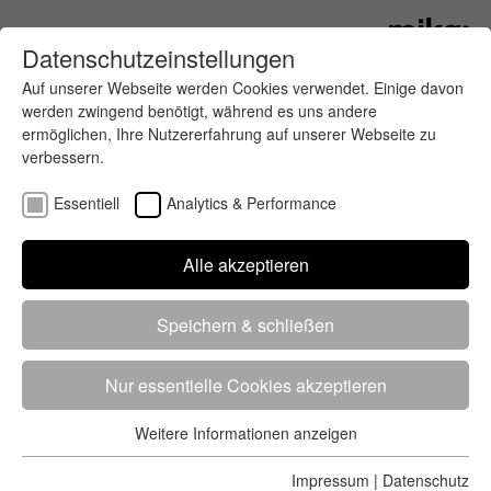
Datenschutzeinstellungen
Auf unserer Webseite werden Cookies verwendet. Einige davon
werden zwingend benötigt, während es uns andere
ermöglichen, Ihre Nutzererfahrung auf unserer Webseite zu
verbessern.
Essentiell
Analytics & Performance
Finde deinen letzten oder nächsten
Alle akzeptieren
Wettkampf
Speichern & schließen
Nur essentielle Cookies akzeptieren
Weitere Informationen anzeigen
Essentiell
5284 Treffer
von 5352 Veranstaltungen
-
Alle
Essentielle Cookies werden für grundlegende Funktionen der
Impressum
|
Datenschutz