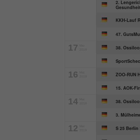
2. Lengeric
Gesundheit
KKH-Lauf R
47. GutsMu
17
Mai
38. Ossiloo
2019
SportSche
16
Mai
ZOO-RUN H
2019
15. AOK-Fi
14
Mai
38. Ossiloo
2019
3. Mülheim
12
Mai
S 25 Berlin
2019