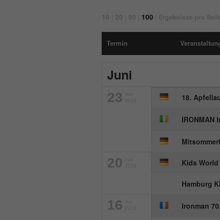
10
20
50
100
|
|
|
|
Ergebnisse pro Seit
Termin
Veranstaltung
Juni
23
Jun
18. Apfellau
2019
IRONMAN Ir
Mitsommerl
20
Jun
Kids World
2019
Hamburg Ki
16
Jun
Ironman 70
2019