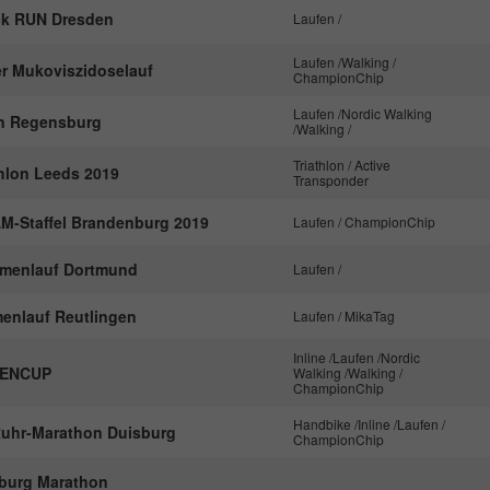
ck RUN Dresden
Laufen /
Anbieter
Google Analytics
Laufen /Walking /
r Mukoviszidoselauf
ChampionChip
Laufzeit
1 Tag
Laufen /Nordic Walking
n Regensburg
/Walking /
Dieses Cookie wird von Google Analytics
installiert. Das Cookie wird verwendet, um
Triathlon / Active
thlon Leeds 2019
Transponder
Informationen darüber zu speichern, wie
Besucher eine Website nutzen, und hilft bei der
M-Staffel Brandenburg 2019
Laufen / ChampionChip
Zweck
Erstellung eines Analyseberichts darüber, wie es
der Website geht. Die erhobenen Daten
rmenlauf Dortmund
Laufen /
umfassen die Anzahl der Besucher, die Quelle,
aus der sie stammen, und die Seiten in
menlauf Reutlingen
Laufen / MikaTag
anonymisierter Form.
Inline /Laufen /Nordic
MENCUP
Walking /Walking /
ChampionChip
Name
_gat_UA-57168244-1
Handbike /Inline /Laufen /
Ruhr-Marathon Duisburg
ChampionChip
Anbieter
Google Analytics
burg Marathon