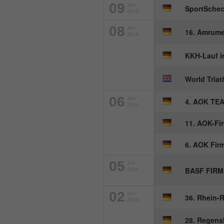
09
Jun
SportSche
2019
08
Jun
16. Amrume
2019
KKH-Lauf i
World Tria
06
Jun
4. AOK TEA
2019
11. AOK-Fi
6. AOK Fir
05
Jun
BASF FIR
2019
02
Jun
36. Rhein-
2019
28. Regens