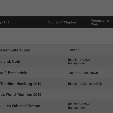
Laufzeit
1 Monat
Name
_pk_id#
e
Speichert den Zustimmungsstatus des
Anbieter
hk-net.de
Zweck
Benutzers für Cookies auf der aktuellen
Veranstalter i
 / Ort
Sportart / Chiptyp
Domäne.
Web
Laufzeit
1 Jahr
Erfasst Statistiken über Besuche des Benutzers
auf der Website, wie z. B. die Anzahl der
Zweck
Besuche, durchschnittliche Verweildauer auf der
f der Kelterei Heil
Laufen /
Website und welche Seiten gelesen wurden.
Triathlon / Active
eland, Cork
Transponder
Name
MATOMO_SESSID
auf, Breckerfeld
Laufen / ChampionChip
Anbieter
stats.hk-net.de
 Triathlon Hamburg 2019
Triathlon / ChampionChip
Laufzeit
Session
ds World Triathlon 2019
Triathlon / Active
Wird von Matomo genutzt, um Seitenabrufe des
.3. Les Sables d'Olonne
Transponder
Zweck
Besuchers während der Sitzung