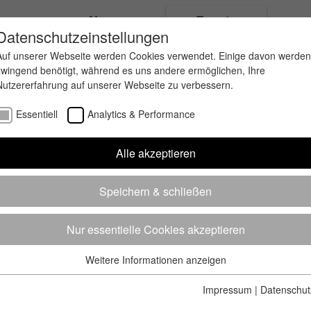
ungen
News
Events
Datenschutzeinstellungen
Auf unserer Webseite werden Cookies verwendet. Einige davon werden
zwingend benötigt, während es uns andere ermöglichen, Ihre
Nutzererfahrung auf unserer Webseite zu verbessern.
Essentiell
Analytics & Performance
Alle akzeptieren
Speichern & schließen
Nur essentielle Cookies akzeptieren
Weitere Informationen anzeigen
Essentiell
Essentielle Cookies werden für grundlegende Funktionen der
Impressum
|
Datenschut
Webseite benötigt. Dadurch ist gewährleistet, dass die Webseite