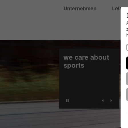
Unternehmen
Leist
we care about
sports