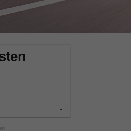
sten
gen