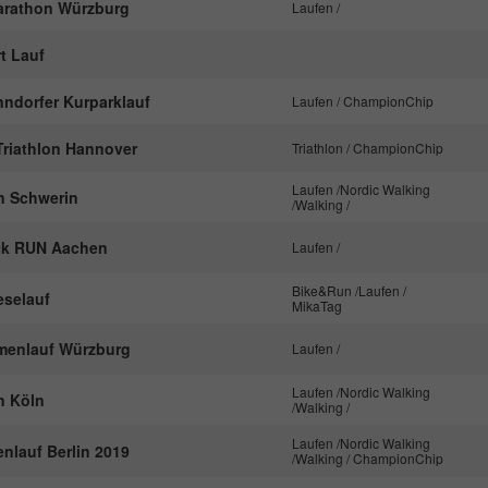
Marathon Würzburg
Laufen /
rt Lauf
nndorfer Kurparklauf
Laufen / ChampionChip
riathlon Hannover
Triathlon / ChampionChip
Laufen /Nordic Walking
n Schwerin
/Walking /
ck RUN Aachen
Laufen /
Bike&Run /Laufen /
eselauf
MikaTag
rmenlauf Würzburg
Laufen /
Laufen /Nordic Walking
n Köln
/Walking /
Laufen /Nordic Walking
nlauf Berlin 2019
/Walking / ChampionChip