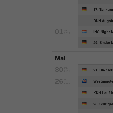
17. Tankum
RUN Augsb
01
Jun
ING Night 
2019
29. Emder 
Mai
30
Mai
21. HK-Krei
2019
26
Mai
Westminste
2019
KKH-Lauf 
26. Stuttga