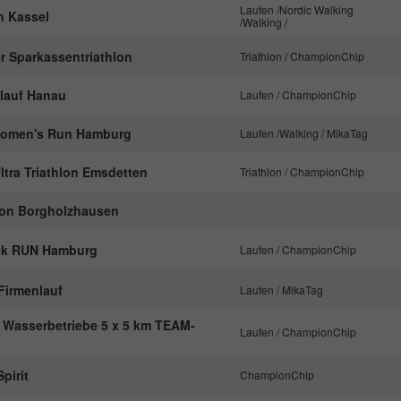
nachzuverfolgen.
Laufen /Nordic Walking
n Kassel
/Walking /
r Sparkassentriathlon
Triathlon / ChampionChip
Name
_ga
lauf Hanau
Laufen / ChampionChip
Anbieter
Google Analytics
men's Run Hamburg
Laufen /Walking / MikaTag
Laufzeit
2 Jahre
ltra Triathlon Emsdetten
Triathlon / ChampionChip
Dieses Cookie wird von Google Analytics
von Borgholzhausen
installiert. Das Cookie wird verwendet, um
Besucher-, Sitzungs- und Kampagnendaten zu
ck RUN Hamburg
berechnen und die Nutzung der Website für den
Laufen / ChampionChip
Zweck
Analysebericht der Website zu verfolgen. Die
Cookies speichern Informationen anonym und
Firmenlauf
Laufen / MikaTag
weisen eine randoly generierte Nummer zu, um
r Wasserbetriebe 5 x 5 km TEAM-
eindeutige Besucher zu identifizieren.
Laufen / ChampionChip
9
pirit
ChampionChip
Name
_gid