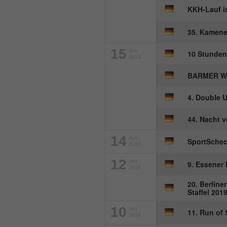
KKH-Lauf i
35. Kamene
15
Jun
10 Stunden
2019
BARMER Wo
4. Double U
44. Nacht 
14
Jun
SportSche
2019
12
Jun
9. Essener 
2019
20. Berline
Staffel 201
10
Jun
11. Run of S
2019