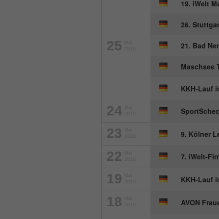
19. iWelt 
26. Stuttga
25
Mai
21. Bad Ne
2019
Maschsee T
KKH-Lauf i
24
Mai
SportSche
2019
23
Mai
9. Kölner L
2019
22
Mai
7. iWelt-Fi
2019
19
Mai
KKH-Lauf i
2019
18
Mai
AVON Fraue
2019