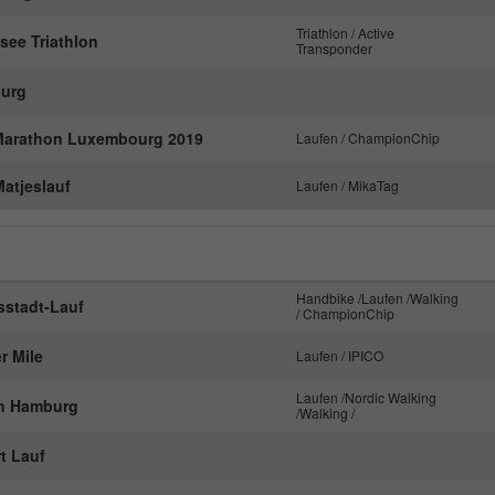
Laufzeit
1 Minute
Triathlon / Active
see Triathlon
Transponder
Dies ist ein von Google Analytics gesetztes
Cookie. Es wird verwendet, um die von Google
urg
Zweck
auf Websites mit hohem Traffic-Aufkommen
aufgezeichnete Datenmenge zu begrenzen.
Marathon Luxembourg 2019
Laufen / ChampionChip
Matjeslauf
Laufen / MikaTag
Handbike /Laufen /Walking
sstadt-Lauf
/ ChampionChip
r Mile
Laufen / IPICO
Laufen /Nordic Walking
in Hamburg
/Walking /
rt Lauf