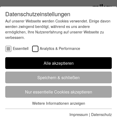
Datenschutzeinstellungen
Auf unserer Webseite werden Cookies verwendet. Einige davon
werden zwingend benötigt, während es uns andere
ermöglichen, Ihre Nutzererfahrung auf unserer Webseite zu
verbessern.
Essentiell
Analytics & Performance
Finde deinen letzten oder nächsten
Alle akzeptieren
Wettkampf
Speichern & schließen
Nur essentielle Cookies akzeptieren
Weitere Informationen anzeigen
Essentiell
5284 Treffer
von 5352 Veranstaltungen
-
Alle
Essentielle Cookies werden für grundlegende Funktionen der
Impressum
|
Datenschutz