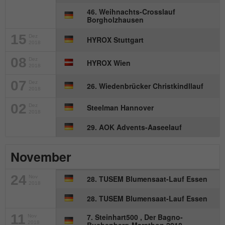
46. Weihnachts-Crosslauf
Name
_gat_UA-57168244-1
Borgholzhausen
Anbieter
Google Analytics
15
Dez
HYROX Stuttgart
2018
Laufzeit
1 Minute
08
Dez
HYROX Wien
2018
Dies ist ein von Google Analytics
07
Dez
26. Wiedenbrücker Christkindllauf
2018
gesetztes Cookie. Es wird verwendet, um
Zweck
die von Google auf Websites mit hohem
02
Dez
Steelman Hannover
2018
Traffic-Aufkommen aufgezeichnete
Datenmenge zu begrenzen.
29. AOK Advents-Aaseelauf
November
24
Nov
28. TUSEM Blumensaat-Lauf Essen
2018
28. TUSEM Blumensaat-Lauf Essen
11
7. Steinhart500 , Der Bagno-
Nov
2018