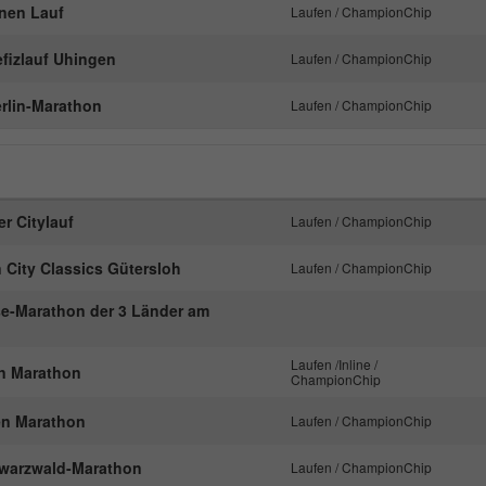
nachzuverfolgen.
onen Lauf
Laufen / ChampionChip
efizlauf Uhingen
Laufen / ChampionChip
Name
_ga
Berlin-Marathon
Laufen / ChampionChip
Anbieter
Google Analytics
Laufzeit
2 Jahre
r Citylauf
Laufen / ChampionChip
Dieses Cookie wird von Google Analytics
installiert. Das Cookie wird verwendet, um
 City Classics Gütersloh
Laufen / ChampionChip
Besucher-, Sitzungs- und Kampagnendaten zu
berechnen und die Nutzung der Website für den
se-Marathon der 3 Länder am
Zweck
Analysebericht der Website zu verfolgen. Die
Cookies speichern Informationen anonym und
Laufen /Inline /
ln Marathon
weisen eine randoly generierte Nummer zu, um
ChampionChip
eindeutige Besucher zu identifizieren.
en Marathon
Laufen / ChampionChip
chwarzwald-Marathon
Laufen / ChampionChip
Name
_gid