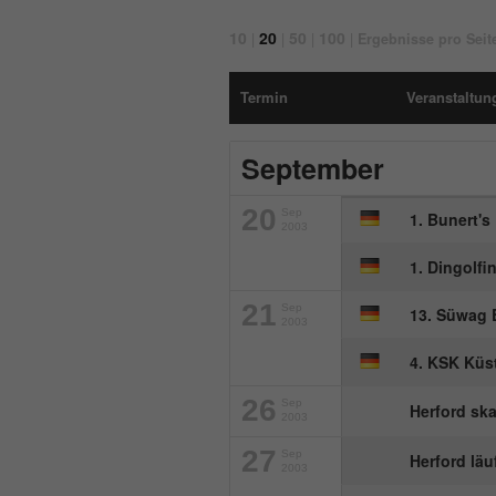
10
20
50
100
|
|
|
|
Ergebnisse pro Seit
Termin
Veranstaltung
September
20
Sep
1. Bunert's
2003
1. Dingolf
21
Sep
13. Süwag 
2003
4. KSK Küs
26
Sep
Herford ska
2003
27
Sep
Herford läu
2003