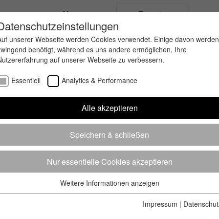
ungen
News
Events
Datenschutzeinstellungen
Auf unserer Webseite werden Cookies verwendet. Einige davon werden
zwingend benötigt, während es uns andere ermöglichen, Ihre
Nutzererfahrung auf unserer Webseite zu verbessern.
Essentiell
Analytics & Performance
Alle akzeptieren
Speichern & schließen
Nur essentielle Cookies akzeptieren
Weitere Informationen anzeigen
Essentiell
Essentielle Cookies werden für grundlegende Funktionen der
Impressum
|
Datenschut
Webseite benötigt. Dadurch ist gewährleistet, dass die Webseite