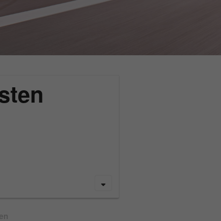
sten
gen