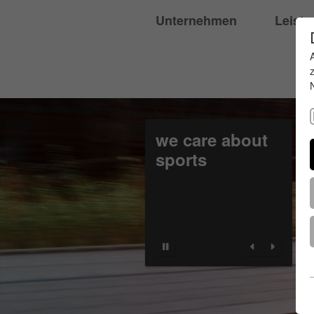
Unternehmen
Leist
we care about
sports