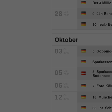
Der 4 Milli
28
Sep
9. 24h-Ben
2003
30. real,- 
Oktober
03
Okt
5. Göppinge
2003
Sparkassen
05
3. Sparkas
Okt
2003
Bodensee
06
Okt
7. Ford Kö
2003
12
Okt
18. Münch
2003
36. Int. S