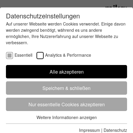
Datenschutzeinstellungen
Auf unserer Webseite werden Cookies verwendet. Einige davon
werden zwingend benötigt, während es uns andere
ermöglichen, Ihre Nutzererfahrung auf unserer Webseite zu
verbessern.
Essentiell
Analytics & Performance
Finde deinen letzten oder nächsten
Alle akzeptieren
Wettkampf
Speichern & schließen
Nur essentielle Cookies akzeptieren
Weitere Informationen anzeigen
Essentiell
5284 Treffer
von 5352 Veranstaltungen
-
Alle
Essentielle Cookies werden für grundlegende Funktionen der
Impressum
|
Datenschutz