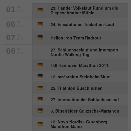
Anbieter
mika-timing.de
01
23. Hander Volkslauf Rund um die
Mai
Name
_pk_id#
2011
Diepeschrather Mühle
Laufzeit
1 Monat
Anbieter
hk-net.de
06
Mai
24. Emsdettener Teekotten-Lauf
Speichert den Zustimmungsstatus des
2011
Zweck
Benutzers für Cookies auf der aktuellen
Laufzeit
1 Jahr
07
Mai
Helios Iron Team Radtour
Domäne.
2011
Erfasst Statistiken über Besuche des
08
27. Schluchseelauf und Intersport
Mai
2011
Nordic Walking Tag
Benutzers auf der Website, wie z. B. die
Zweck
Anzahl der Besuche, durchschnittliche
TUI Hannover Marathon 2011
Verweildauer auf der Website und welche
Seiten gelesen wurden.
12. mz3athlon Steinheim/Murr
25. Triathlon Buschhütten
Name
MATOMO_SESSID
27. Internationaler Schluchseelauf
Anbieter
stats.hk-net.de
6. Bitterfelder Goitzsche-Marathon
Laufzeit
Session
12. Novo Nordisk Gutenberg
Marathon Mainz