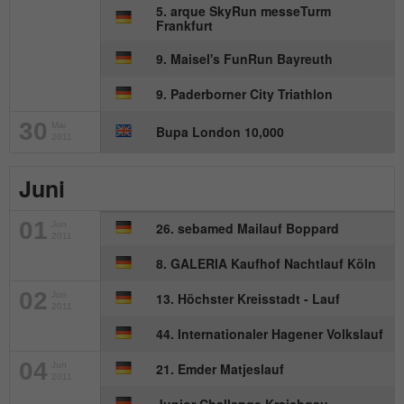
Anbieter
mika-timing.de
5. arque SkyRun messeTurm
Frankfurt
Name
_pk_id#
Laufzeit
1 Monat
9. Maisel's FunRun Bayreuth
Anbieter
hk-net.de
Speichert den Zustimmungsstatus des
9. Paderborner City Triathlon
Zweck
Benutzers für Cookies auf der aktuellen
Laufzeit
1 Jahr
Domäne.
30
Mai
Bupa London 10,000
2011
Erfasst Statistiken über Besuche des
Benutzers auf der Website, wie z. B. die
Juni
Zweck
Anzahl der Besuche, durchschnittliche
Verweildauer auf der Website und welche
01
Jun
26. sebamed Mailauf Boppard
Seiten gelesen wurden.
2011
8. GALERIA Kaufhof Nachtlauf Köln
Name
MATOMO_SESSID
02
Jun
13. Höchster Kreisstadt - Lauf
2011
Anbieter
stats.hk-net.de
44. Internationaler Hagener Volkslauf
04
Jun
21. Emder Matjeslauf
Laufzeit
Session
2011