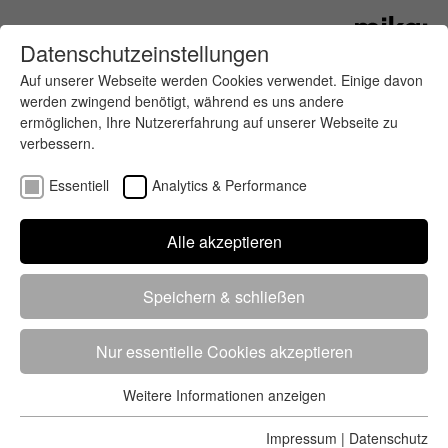
Datenschutzeinstellungen
Auf unserer Webseite werden Cookies verwendet. Einige davon
werden zwingend benötigt, während es uns andere
ermöglichen, Ihre Nutzererfahrung auf unserer Webseite zu
verbessern.
Essentiell
Analytics & Performance
Finde deinen letzten oder nächsten
Alle akzeptieren
Wettkampf
Speichern & schließen
Nur essentielle Cookies akzeptieren
Weitere Informationen anzeigen
Essentiell
5284 Treffer
von 5352 Veranstaltungen
-
Alle
Essentielle Cookies werden für grundlegende Funktionen der
Impressum
|
Datenschutz