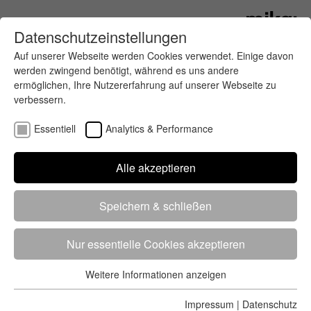
Datenschutzeinstellungen
Auf unserer Webseite werden Cookies verwendet. Einige davon
werden zwingend benötigt, während es uns andere
ermöglichen, Ihre Nutzererfahrung auf unserer Webseite zu
verbessern.
Essentiell
Analytics & Performance
Finde deinen letzten oder nächsten
Alle akzeptieren
Wettkampf
Speichern & schließen
Nur essentielle Cookies akzeptieren
Weitere Informationen anzeigen
Essentiell
5284 Treffer
von 5352 Veranstaltungen
-
Alle
Essentielle Cookies werden für grundlegende Funktionen der
Impressum
|
Datenschutz