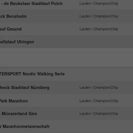
nachzuverfolgen.
 - de Beukelaer Stadtlauf Polch
Laufen / ChampionChip
ock Bensheim
Laufen / ChampionChip
Name
_ga
lauf Gmund
Laufen / ChampionChip
Anbieter
Google Analytics
nefizlauf Uhingen
Laufzeit
2 Jahre
Dieses Cookie wird von Google Analytics
installiert. Das Cookie wird verwendet, um
TERSPORT Nordic Walking Serie
Besucher-, Sitzungs- und Kampagnendaten zu
berechnen und die Nutzung der Website für den
Zweck
check Stadtlauf Nürnberg
Laufen / ChampionChip
Analysebericht der Website zu verfolgen. Die
Cookies speichern Informationen anonym und
 Park Marathon
Laufen / ChampionChip
weisen eine randoly generierte Nummer zu, um
eindeutige Besucher zu identifizieren.
 Münsterland Giro
Laufen / ChampionChip
er Marathonmeisterschaft
Name
_gid