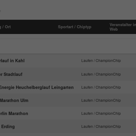
Laufzeit
1 Monat
Name
_pk_id#
e
Speichert den Zustimmungsstatus des
Anbieter
hk-net.de
Zweck
Benutzers für Cookies auf der aktuellen
Veranstalter i
 / Ort
Sportart / Chiptyp
Domäne.
Web
Laufzeit
1 Jahr
Erfasst Statistiken über Besuche des Benutzers
auf der Website, wie z. B. die Anzahl der
Zweck
Besuche, durchschnittliche Verweildauer auf der
lauf in Kahl
Laufen / ChampionChip
Website und welche Seiten gelesen wurden.
r Stadtlauf
Laufen / ChampionChip
Name
MATOMO_SESSID
Energie Heuchelberglauf Leingarten
Laufen / ChampionChip
Anbieter
stats.hk-net.de
n Marathon Ulm
Laufen / ChampionChip
Laufzeit
Session
Berlin Marathon
Laufen / ChampionChip
Wird von Matomo genutzt, um Seitenabrufe des
f Erding
Laufen / ChampionChip
Zweck
Besuchers während der Sitzung