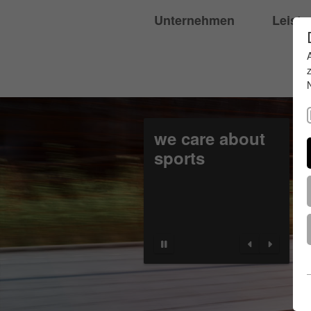
Unternehmen
Leist
we care about
sports